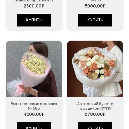
Новосибирск №412
№253
2300,00
₽
5000,00
₽
КУПИТЬ
КУПИТЬ
Букет полевых ромашек
Авторский букет с
№685
гвоздикой №119
4500,00
₽
6780,00
₽
КУПИТЬ
КУПИТЬ