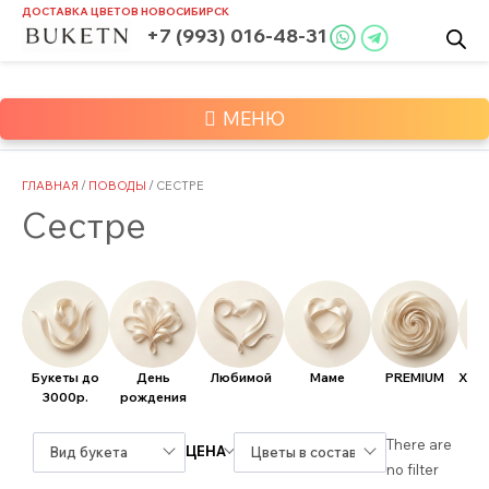
Skip
ДОСТАВКА ЦВЕТОВ
НОВОСИБИРСК
to
+7 (993) 016-48-31
content
МЕНЮ
ГЛАВНАЯ
/
ПОВОДЫ
/ СЕСТРЕ
Сестре
Букеты до
День
Любимой
Маме
PREMIUM
Хит
3000р.
рождения
There are
ЦЕНА
Вид букета
Цветы в составе
no filter