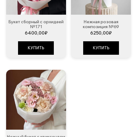
Букет сборный с орхидеей
Нежная розовая
№171
композиция №69
6400,00
₽
6250,00
₽
КУПИТЬ
КУПИТЬ
Нежный букет с квиксендом