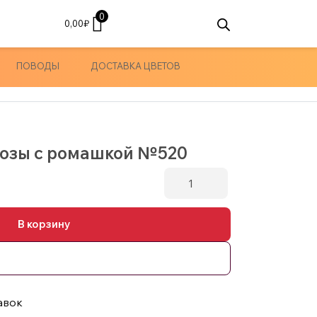
0
0,00
₽
ПОВОДЫ
ДОСТАВКА ЦВЕТОВ
розы с ромашкой №520
Количество
товара
Букет
В корзину
кустовые
розы
с
ромашкой
№520
авок