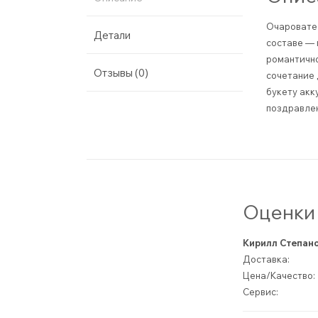
Очаровател
Детали
составе — 
романтично
Отзывы (0)
сочетание 
букету акк
поздравлен
Оценки 
Кирилл Степан
Доставка:
Цена/Качество:
Сервис: