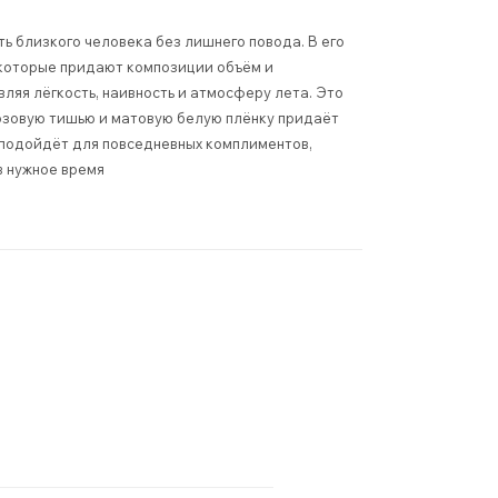
ь близкого человека без лишнего повода. В его
 которые придают композиции объём и
ляя лёгкость, наивность и атмосферу лета. Это
озовую тишью и матовую белую плёнку придаёт
 подойдёт для повседневных комплиментов,
в нужное время