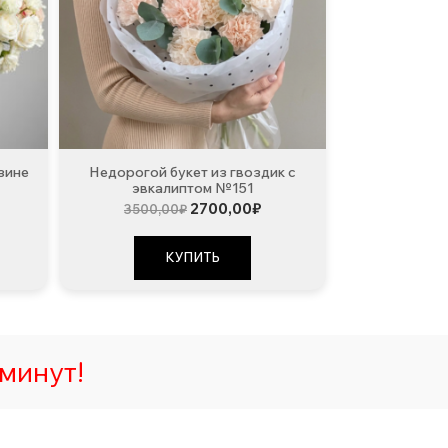
зине
Недорогой букет из гвоздик с
эвкалиптом №151
Первоначальная
Текущая
2700,00
₽
3500,00
₽
цена
цена:
составляла
2700,00₽.
3500,00₽.
КУПИТЬ
минут!