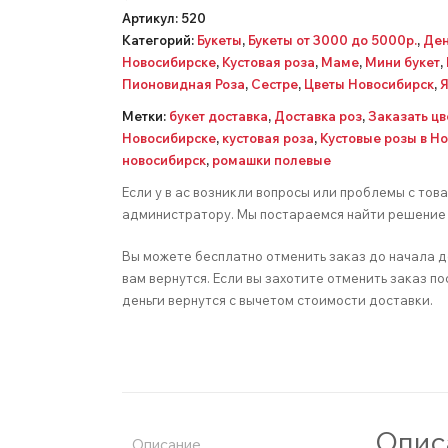
Артикул:
520
Категорий:
Букеты
,
Букеты от 3000 до 5000р.
,
Ден
Новосибирске
,
Кустовая роза
,
Маме
,
Мини букет
,
Пионовидная Роза
,
Сестре
,
Цветы Новосибирск
,
Я
Метки:
букет доставка
,
Доставка роз
,
Заказать цв
Новосибирске
,
кустовая роза
,
Кустовые розы в Н
новосибирск
,
ромашки полевые
Если у в ас возникли вопросы или проблемы с тов
администратору. Мы постараемся найти решение 
Вы можете бесплатно отменить заказ до начала д
вам вернутся. Если вы захотите отменить заказ по
деньги вернутся с вычетом стоимости доставки.
Опис
Описание