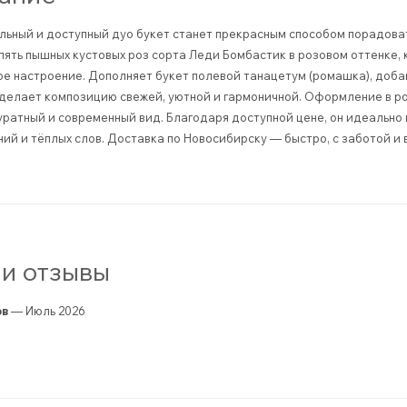
ьный и доступный дуо букет станет прекрасным способом порадоват
пять пышных кустовых роз сорта Леди Бомбастик в розовом оттенке,
е настроение. Дополняет букет полевой танацетум (ромашка), добав
делает композицию свежей, уютной и гармоничной. Оформление в р
уратный и современный вид. Благодаря доступной цене, он идеально
ий и тёплых слов. Доставка по Новосибирску — быстро, с заботой и 
и отзывы
ов
— Июль 2026