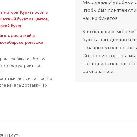
Мы сделали удобный са
чтобы был понятен сти
ь матери
,
Купить розы в
наших букетов.
Нежный букет из цветов
,
ркий букет
К сожалению, мы не м
еты с доставкой в
букета, ежедневно в 
овосибирске
,
ромашки
с разных уголков свет
Со своей стороны, мы
аром, сообщите об этом
состав и стиль вашего
которое устроит вас
сомневаться
оставки, деньги полностью
сле начала доставки, то
ание