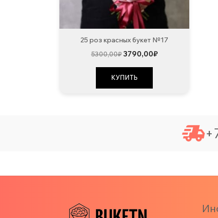
25 роз красных букет №17
Первоначальная
Текущая
3790,00
₽
5300,00
₽
цена
цена:
составляла
3790,00₽.
5300,00₽.
КУПИТЬ
+7
Ин