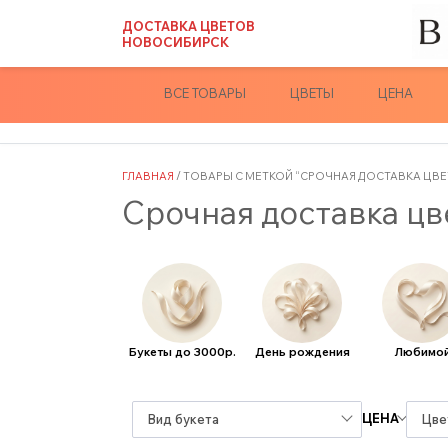
Skip
ДОСТАВКА ЦВЕТОВ
to
НОВОСИБИРСК
content
ВСЕ ТОВАРЫ
ЦВЕТЫ
ЦЕНА
ГЛАВНАЯ
/ ТОВАРЫ С МЕТКОЙ “СРОЧНАЯ ДОСТАВКА ЦВЕ
Срочная доставка цв
Букеты до 3000р.
День рождения
Любимо
ЦЕНА
Вид букета
Цве