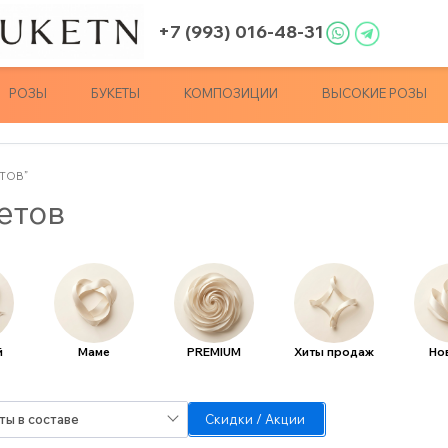
+7 (993) 016-48-31
РОЗЫ
БУКЕТЫ
КОМПОЗИЦИИ
ВЫСОКИЕ РОЗЫ
ТОВ”
етов
й
Маме
PREMIUM
Хиты продаж
Но
ты в составе
Скидки / Акции