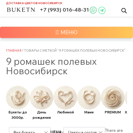
Skip
ДОСТАВКА ЦВЕТОВ
НОВОСИБИРСК
to
+7 (993) 016-48-31
content
МЕНЮ
ГЛАВНАЯ
/ ТОВАРЫ С МЕТКОЙ “9 РОМАШЕК ПОЛЕВЫХ НОВОСИБИРСК”
9 ромашек полевых
Новосибирск
Букеты до
День
Любимой
Маме
PREMIUM
Хит
3000р.
рождения
There are
ЦЕНА
Вид букета
Цветы в составе