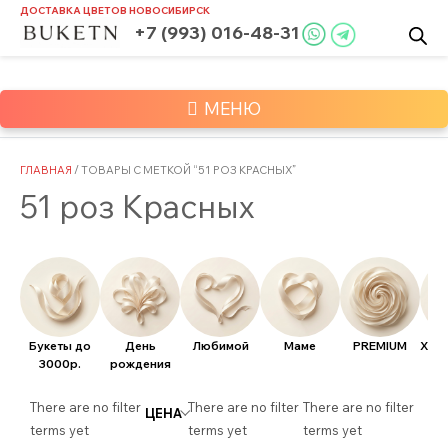
Skip
ДОСТАВКА ЦВЕТОВ
НОВОСИБИРСК
to
+7 (993) 016-48-31
content
МЕНЮ
ГЛАВНАЯ
/ ТОВАРЫ С МЕТКОЙ “51 РОЗ КРАСНЫХ”
51 роз Красных
Букеты до
День
Любимой
Маме
PREMIUM
Хит
3000р.
рождения
There are no filter
There are no filter
There are no filter
ЦЕНА
terms yet
terms yet
terms yet