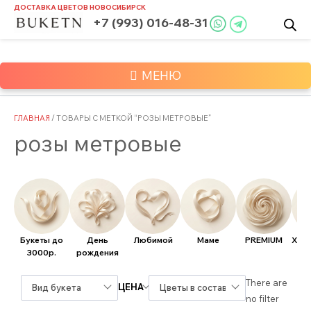
Skip
ДОСТАВКА ЦВЕТОВ
НОВОСИБИРСК
to
+7 (993) 016-48-31
content
МЕНЮ
ГЛАВНАЯ
/ ТОВАРЫ С МЕТКОЙ “РОЗЫ МЕТРОВЫЕ”
розы метровые
Букеты до
День
Любимой
Маме
PREMIUM
Хит
3000р.
рождения
There are
ЦЕНА
Вид букета
Цветы в составе
no filter