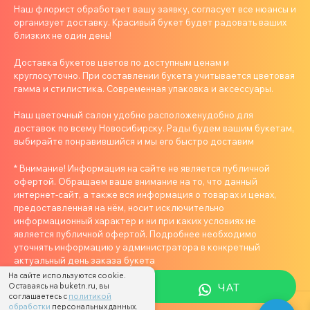
Наш флорист обработает вашу заявку, согласует все нюансы и
организует доставку. Красивый букет будет радовать ваших
близких не один день!
Доставка букетов цветов по доступным ценам и
круглосуточно. При составлении букета учитывается цветовая
гамма и стилистика. Современная упаковка и аксессуары.
Наш цветочный салон удобно расположенудобно для
доставок по всему Новосибирску. Рады будем вашим букетам,
выбирайте понравившийся и мы его быстро доставим
* Внимание! Информация на сайте не является публичной
офертой. Обращаем ваше внимание на то, что данный
интернет-сайт, а также вся информация о товарах и ценах,
предоставленная на нём, носит исключительно
информационный характер и ни при каких условиях не
является публичной офертой. Подробнее необходимо
уточнять информацию у администратора в конкретный
актуальный день заказа букета
На сайте используются cookie.
ЧАТ
Оставаясь на buketn.ru, вы
соглашаетесь с
политикой
обработки
персональных данных.