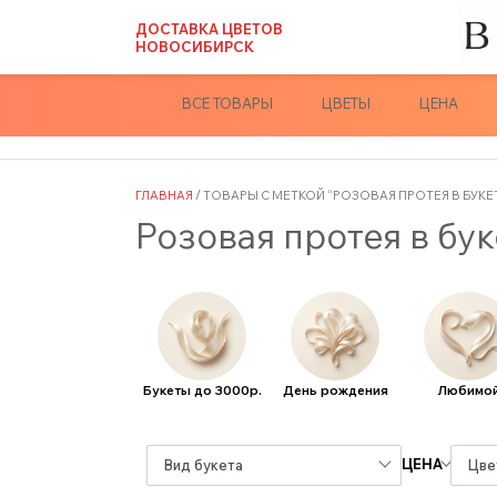
Skip
ДОСТАВКА ЦВЕТОВ
to
НОВОСИБИРСК
content
ВСЕ ТОВАРЫ
ЦВЕТЫ
ЦЕНА
ГЛАВНАЯ
/ ТОВАРЫ С МЕТКОЙ “РОЗОВАЯ ПРОТЕЯ В БУКЕ
Розовая протея в бу
Букеты до 3000р.
День рождения
Любимо
ЦЕНА
Вид букета
Цве