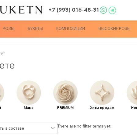
+7 (993) 016-48-31
РОЗЫ
БУКЕТЫ
КОМПОЗИЦИИ
ВЫСОКИЕ РОЗЫ
ТЕ”
кете
й
Маме
PREMIUM
Хиты продаж
Но
There are no filter terms yet
ты в составе