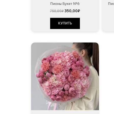
Пионы Букет №6
Пио
Первоначальная
Текущая
350,00
₽
750,00
₽
цена
цена:
составляла
350,00₽.
750,00₽.
КУПИТЬ