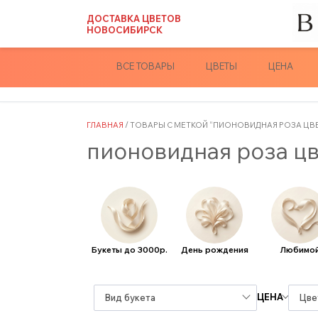
Skip
ДОСТАВКА ЦВЕТОВ
to
НОВОСИБИРСК
content
ВСЕ ТОВАРЫ
ЦВЕТЫ
ЦЕНА
ГЛАВНАЯ
/ ТОВАРЫ С МЕТКОЙ “ПИОНОВИДНАЯ РОЗА ЦВ
пионовидная роза ц
Букеты до 3000р.
День рождения
Любимо
ЦЕНА
Вид букета
Цве