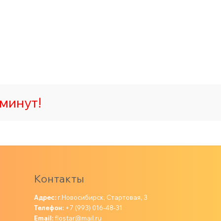
минут!
Контакты
Адрес:
г.Новосибирск, Стартовая, 3
Телефон:
+7 (993) 016-48-31
Email:
flostar@mail.ru