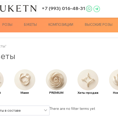
+7 (993) 016-48-31
РОЗЫ
БУКЕТЫ
КОМПОЗИЦИИ
ВЫСОКИЕ РОЗЫ
ЕТЫ”
веты
й
Маме
PREMIUM
Хиты продаж
Но
There are no filter terms yet
ты в составе