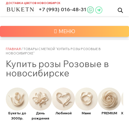
Skip
ДОСТАВКА ЦВЕТОВ
НОВОСИБИРСК
to
+7 (993) 016-48-31
content
МЕНЮ
ГЛАВНАЯ
/ ТОВАРЫ С МЕТКОЙ “КУПИТЬ РОЗЫ РОЗОВЫЕ В
НОВОСИБИРСКЕ”
Купить розы Розовые в
новосибирске
Букеты до
День
Любимой
Маме
PREMIUM
Хит
3000р.
рождения