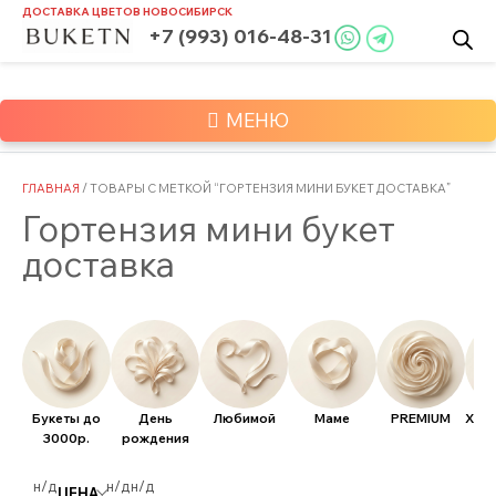
Skip
ДОСТАВКА ЦВЕТОВ
НОВОСИБИРСК
to
+7 (993) 016-48-31
content
МЕНЮ
ГЛАВНАЯ
/ ТОВАРЫ С МЕТКОЙ “ГОРТЕНЗИЯ МИНИ БУКЕТ ДОСТАВКА”
Гортензия мини букет
доставка
Букеты до
День
Любимой
Маме
PREMIUM
Хит
3000р.
рождения
н/д
н/д
н/д
ЦЕНА