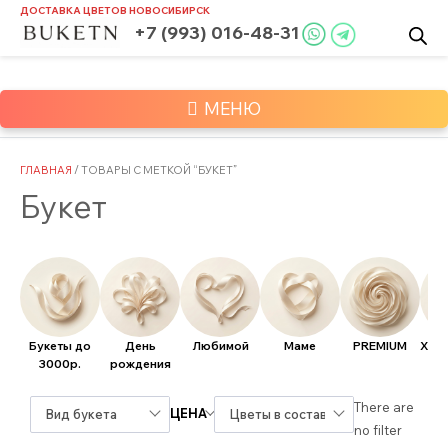
Skip
ДОСТАВКА ЦВЕТОВ
НОВОСИБИРСК
to
+7 (993) 016-48-31
content
МЕНЮ
ГЛАВНАЯ
/ ТОВАРЫ С МЕТКОЙ “БУКЕТ”
Букет
Букеты до
День
Любимой
Маме
PREMIUM
Хит
3000р.
рождения
There are
ЦЕНА
Вид букета
Цветы в составе
no filter