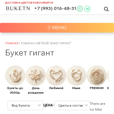
Skip
ДОСТАВКА ЦВЕТОВ
НОВОСИБИРСК
to
+7 (993) 016-48-31
content
МЕНЮ
ГЛАВНАЯ
/ ТОВАРЫ С МЕТКОЙ “БУКЕТ ГИГАНТ”
Букет гигант
Букеты до
День
Любимой
Маме
PREMIUM
Хит
3000р.
рождения
There are
ЦЕНА
Вид букета
Цветы в составе
no filter