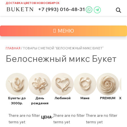
Skip
ДОСТАВКА ЦВЕТОВ
НОВОСИБИРСК
to
+7 (993) 016-48-31
content
МЕНЮ
ГЛАВНАЯ
/ ТОВАРЫ С МЕТКОЙ “БЕЛОСНЕЖНЫЙ МИКС БУКЕТ”
Белоснежный микс Букет
Букеты до
День
Любимой
Маме
PREMIUM
Хит
3000р.
рождения
There are no filter
There are no filter
There are no filter
ЦЕНА
terms yet
terms yet
terms yet