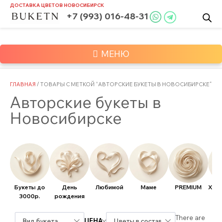
Skip
ДОСТАВКА ЦВЕТОВ
НОВОСИБИРСК
to
+7 (993) 016-48-31
content
МЕНЮ
ГЛАВНАЯ
/ ТОВАРЫ С МЕТКОЙ “АВТОРСКИЕ БУКЕТЫ В НОВОСИБИРСКЕ”
Авторские букеты в
Новосибирске
Букеты до
День
Любимой
Маме
PREMIUM
Хит
3000р.
рождения
There are
ЦЕНА
Вид букета
Цветы в составе