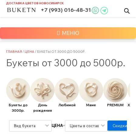
Skip
ДОСТАВКА ЦВЕТОВ
НОВОСИБИРСК
to
+7 (993) 016-48-31
content
МЕНЮ
ГЛАВНАЯ
/
ЦЕНА
/ БУКЕТЫ ОТ 3000 ДО 5000Р.
Букеты от 3000 до 5000р.
Букеты до
День
Любимой
Маме
PREMIUM
Хит
3000р.
рождения
ЦЕНА
Вид букета
Цветы в составе
Скидки / А