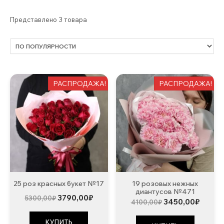
Представлено 3 товара
РАСПРОДАЖА!
РАСПРОДАЖА!
25 роз красных букет №17
19 розовых нежных
диантусов №471
Первоначальная
Текущая
3790,00
₽
5300,00
₽
Первоначальна
Текущ
3450,00
₽
4100,00
₽
цена
цена:
цена
цена:
составляла
3790,00₽.
составляла
3450,0
5300,00₽.
КУПИТЬ
4100,00₽.