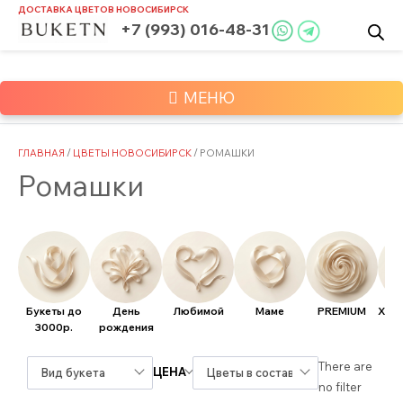
Skip
ДОСТАВКА ЦВЕТОВ
НОВОСИБИРСК
to
+7 (993) 016-48-31
content
МЕНЮ
ГЛАВНАЯ
/
ЦВЕТЫ НОВОСИБИРСК
/ РОМАШКИ
Ромашки
Букеты до
День
Любимой
Маме
PREMIUM
Хит
3000р.
рождения
There are
ЦЕНА
Вид букета
Цветы в составе
no filter