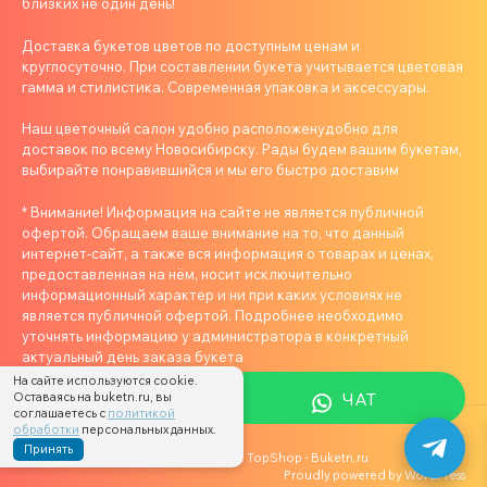
близких не один день!
Доставка букетов цветов по доступным ценам и
круглосуточно. При составлении букета учитывается цветовая
гамма и стилистика. Современная упаковка и аксессуары.
Наш цветочный салон удобно расположенудобно для
доставок по всему Новосибирску. Рады будем вашим букетам,
выбирайте понравившийся и мы его быстро доставим
* Внимание! Информация на сайте не является публичной
офертой. Обращаем ваше внимание на то, что данный
интернет-сайт, а также вся информация о товарах и ценах,
предоставленная на нём, носит исключительно
информационный характер и ни при каких условиях не
является публичной офертой. Подробнее необходимо
уточнять информацию у администратора в конкретный
актуальный день заказа букета
На сайте используются cookie.
ЧАТ
Оставаясь на buketn.ru, вы
соглашаетесь с
политикой
обработки
персональных данных.
Принять
Цветы в Новосибирске с Доставкой: TopShop
- Buketn.ru
Proudly powered by
WordPress