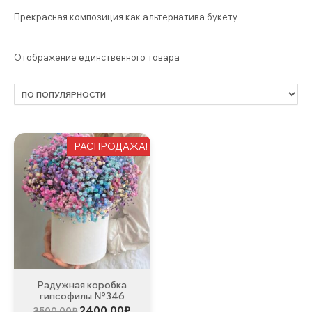
Прекрасная композиция как альтернатива букету
Отображение единственного товара
РАСПРОДАЖА!
Радужная коробка
гипсофилы №346
Первоначальная
Текущая
2400,00
₽
3500,00
₽