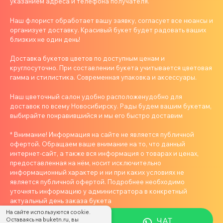
указанием адреса и телефона получателя.
Наш флорист обработает вашу заявку, согласует все нюансы и
организует доставку. Красивый букет будет радовать ваших
близких не один день!
Доставка букетов цветов по доступным ценам и
круглосуточно. При составлении букета учитывается цветовая
гамма и стилистика. Современная упаковка и аксессуары.
Наш цветочный салон удобно расположенудобно для
доставок по всему Новосибирску. Рады будем вашим букетам,
выбирайте понравившийся и мы его быстро доставим
* Внимание! Информация на сайте не является публичной
офертой. Обращаем ваше внимание на то, что данный
интернет-сайт, а также вся информация о товарах и ценах,
предоставленная на нём, носит исключительно
информационный характер и ни при каких условиях не
является публичной офертой. Подробнее необходимо
уточнять информацию у администратора в конкретный
актуальный день заказа букета
На сайте используются cookie.
ЧАТ
Оставаясь на buketn.ru, вы