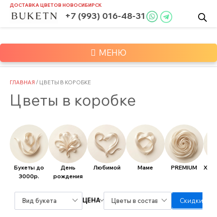
Skip
ДОСТАВКА ЦВЕТОВ
НОВОСИБИРСК
to
+7 (993) 016-48-31
content
МЕНЮ
ГЛАВНАЯ
/ ЦВЕТЫ В КОРОБКЕ
Цветы в коробке
Букеты до
День
Любимой
Маме
PREMIUM
Хит
3000р.
рождения
ЦЕНА
Вид букета
Цветы в составе
Скидки / А