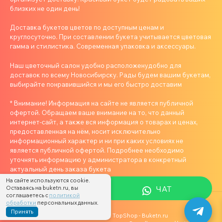
близких не один день!
Доставка букетов цветов по доступным ценам и
круглосуточно. При составлении букета учитывается цветовая
гамма и стилистика. Современная упаковка и аксессуары.
Наш цветочный салон удобно расположенудобно для
доставок по всему Новосибирску. Рады будем вашим букетам,
выбирайте понравившийся и мы его быстро доставим
* Внимание! Информация на сайте не является публичной
офертой. Обращаем ваше внимание на то, что данный
интернет-сайт, а также вся информация о товарах и ценах,
предоставленная на нём, носит исключительно
информационный характер и ни при каких условиях не
является публичной офертой. Подробнее необходимо
уточнять информацию у администратора в конкретный
актуальный день заказа букета
На сайте используются cookie.
ЧАТ
Оставаясь на buketn.ru, вы
соглашаетесь с
политикой
обработки
персональных данных.
Принять
Цветы в Новосибирске с Доставкой: TopShop
- Buketn.ru