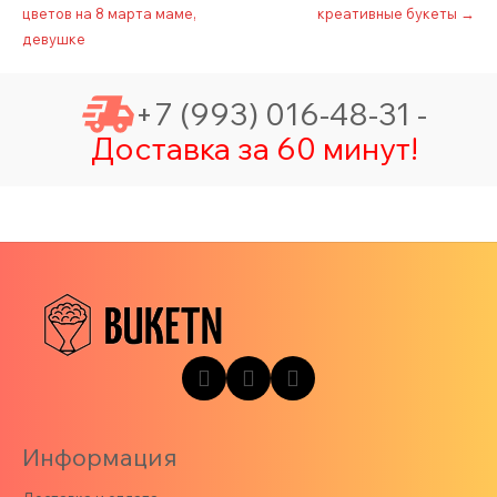
цветов на 8 марта маме,
креативные букеты
→
navigation
девушке
+7 (993) 016-48-31 -
Доставка за 60 минут!
Информация