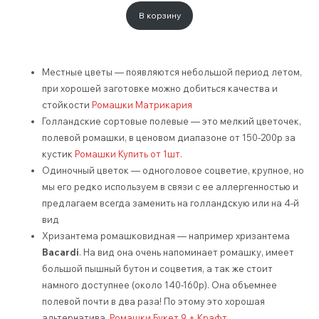
В корзину
Местные цветы — появляются небольшой период летом,
при хорошей заготовке можно добиться качества и
стойкости
Ромашки Матрикария
Голландские сортовые полевые — это мелкий цветочек,
полевой ромашки, в ценовом диапазоне от 150-200р за
кустик
Ромашки Купить от 1шт.
Одиночный цветок — одноголовое соцветие, крупное, но
мы его редко используем в связи с ее аллергенностью и
предлагаем всегда заменить на голландскую или на 4-й
вид
Хризантема ромашковидная — например хризантема
Bacardi
. На вид она очень напоминает ромашку, имеет
большой пышный бутон и соцветия, а так же стоит
намного доступнее (около 140-160р). Она объемнее
полевой почти в два раза! По этому это хорошая
альтернатива.
Ромашки Букет 9 + Крафт