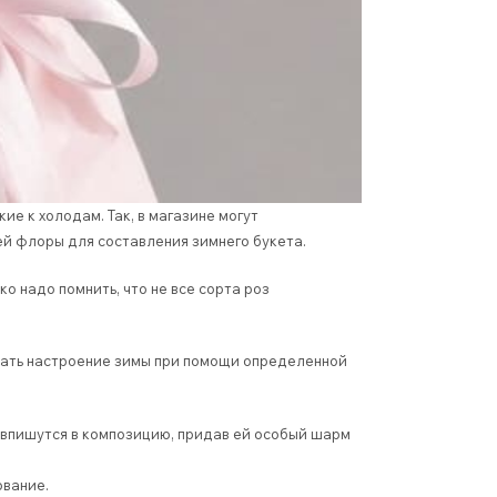
ие к холодам. Так, в магазине могут
й флоры для составления зимнего букета.
о надо помнить, что не все сорта роз
здать настроение зимы при помощи определенной
о впишутся в композицию, придав ей особый шарм
ование.