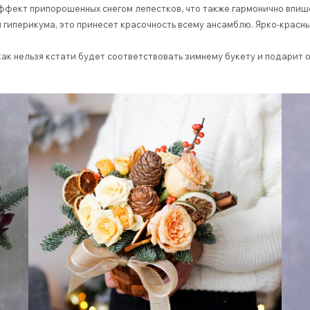
ффект припорошенных снегом лепестков, что также гармонично впиш
 гиперикума, это принесет красочность всему ансамблю. Ярко-красн
 как нельзя кстати будет соответствовать зимнему букету и подари