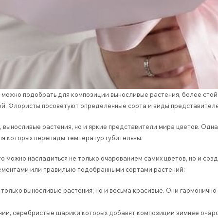
, можно подобрать для композиции выносливые растения, более стойк
ой. Флористы посоветуют определенные сорта и виды представителе
, выносливые растения, но и яркие представители мира цветов. Однак
для которых перепады температур губительны.
 то можно насладиться не только очарованием самих цветов, но и со
ементами или правильно подобранными сортами растений:
е только выносливые растения, но и весьма красивые. Они гармоничн
нии, серебристые шарики которых добавят композиции зимнее очар