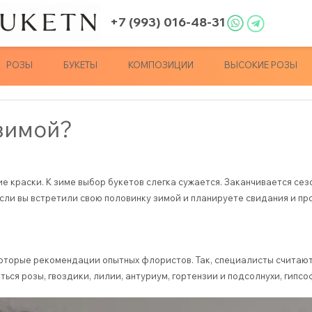
+7 (993) 016-48-31
РОЗЫ
БУКЕТЫ
КОМПОЗИЦИИ
ВЫСОКИЕ РОЗЫ
 зимой?
ие краски. К зиме выбор букетов слегка сужается. Заканчивается се
если вы встретили свою половинку зимой и планируете свидания и пр
оторые рекомендации опытных флористов. Так, специалисты считают
ься розы, гвоздики, лилии, антуриум, гортензии и подсолнухи, гипсо