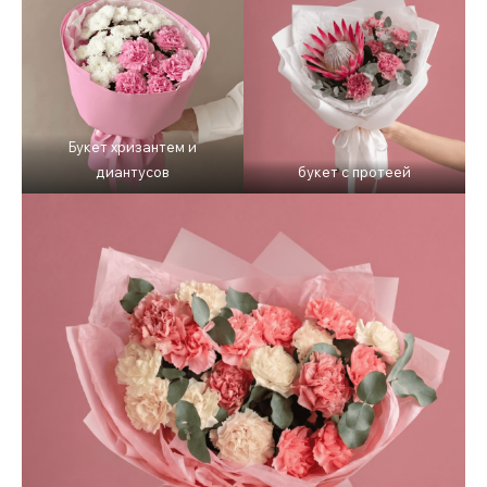
Букет хризантем и
диантусов
букет с протеей