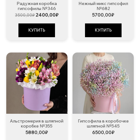
Радужная коробка
Нежный микс гипсофил
гипсофилы №346
№682
Первоначальная
Текущая
2400,00
₽
5700,00
₽
3500,00
₽
цена
цена:
составляла
2400,00₽.
3500,00₽.
КУПИТЬ
КУПИТЬ
Альстромерия в шляпной
Гипсофила в коробочке
коробке №355
шляпной №545
5880,00
₽
6500,00
₽