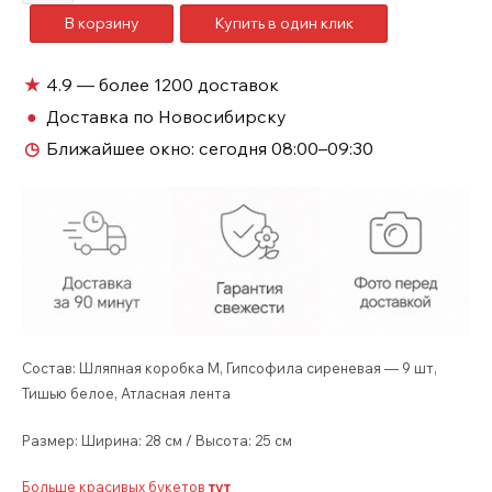
товара
В корзину
Купить в один клик
Шляпная
коробка
сиреневая
★
4.9 — более 1200 доставок
гипсофила
●
Доставка по Новосибирску
№108
◷
Ближайшее окно:
сегодня 08:00–09:30
Состав: Шляпная коробка M, Гипсофила сиреневая — 9 шт,
Тишью белое, Атласная лента
Размер: Ширина: 28 см / Высота: 25 см
Больше красивых букетов
тут