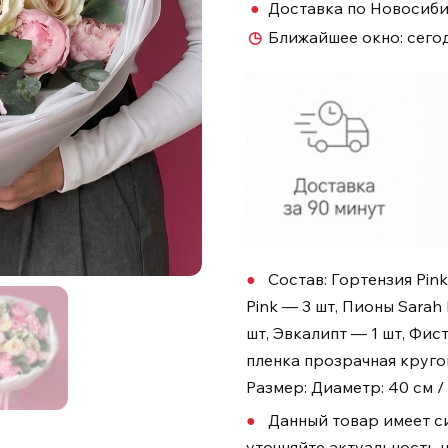
●
Доставка по Новосиб
◷
Ближайшее окно:
сего
Состав: Гортензия Pin
Pink — 3 шт, Пионы Sarah 
шт, Эвкалипт — 1 шт, Фис
пленка прозрачная круг
Размер: Диаметр: 40 см /
Данный товар имеет с
уточняйте актуальность н