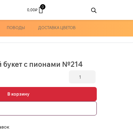
0
0,00
₽
ПОВОДЫ
ДОСТАВКА ЦВЕТОВ
 букет с пионами №214
Количество
товара
Сборный
В корзину
нежный
букет
с
пионами
№214
авок