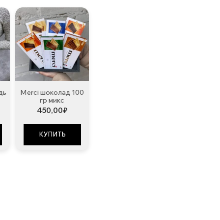
дь
Merci шоколад 100
гр микс
450,00
₽
КУПИТЬ