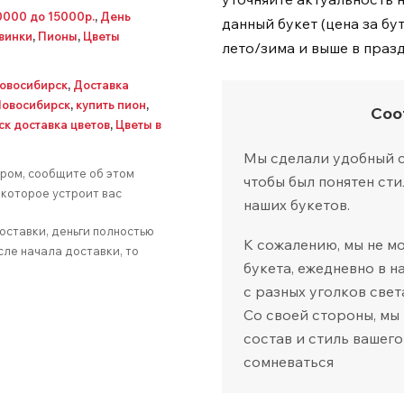
0000 до 15000р.
,
День
данный букет (цена за бу
винки
,
Пионы
,
Цветы
лето/зима и выше в праз
Новосибирск
,
Доставка
Новосибирск
,
купить пион
,
Соо
ск доставка цветов
,
Цветы в
Мы сделали удобный са
аром, сообщите об этом
чтобы был понятен сти
которое устроит вас
наших букетов.
оставки, деньги полностью
К сожалению, мы не м
сле начала доставки, то
букета, ежедневно в 
с разных уголков свет
Со своей стороны, мы
состав и стиль вашего
сомневаться