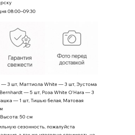
ирску
дня 08:00–09:30
k — 3 шт, Маттиола White — 3 шт, Эустома
Bernhardt — 5 шт, Роза White O’Hara — 3
ташка — 1 шт, Тишью белая, Матовая
ом
 Высота: 50 см
ильную сезонность, пожалуйста
аличия, а так же итоговую стоимость на