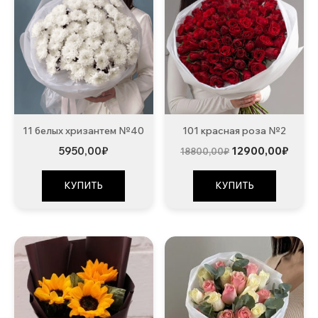
11 белых хризантем №40
101 красная роза №2
Первоначальна
Теку
5950,00
₽
12900,00
₽
18800,00
₽
цена
цена:
составляла
12900
18800,00₽.
КУПИТЬ
КУПИТЬ