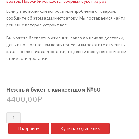
цветов
,
Новосибирск цветы
,
сборный букет из роз
Если у в ас возникли вопросы или проблемы с товаром,
сообщите об этом администратору. Мы постараемся найти
решение которое устроит вас
Вы можете бесплатно отменить заказ до начала доставки,
деньги полностью вам вернутся. Если вы захотите отменить
заказ после начала доставки, то деньги вернутся с вычетом
стоимости доставки.
Нежный букет с квиксендом №60
4400,00
₽
Количество
товара
В корзину
Купить в один клик
Нежный
букет