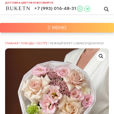
Skip
ДОСТАВКА ЦВЕТОВ
НОВОСИБИРСК
to
+7 (993) 016-48-31
content
МЕНЮ
ГЛАВНАЯ
/
ПОВОДЫ
/
СЕСТРЕ
/ НЕЖНЫЙ БУКЕТ С КВИКСЕНДОМ №60