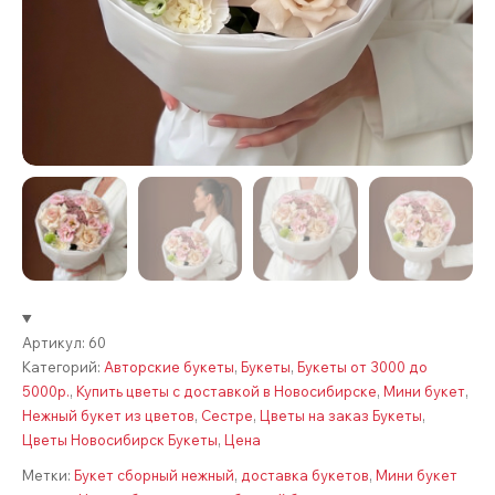
Артикул:
60
Категорий:
Авторские букеты
,
Букеты
,
Букеты от 3000 до
5000р.
,
Купить цветы с доставкой в Новосибирске
,
Мини букет
,
Нежный букет из цветов
,
Сестре
,
Цветы на заказ Букеты
,
Цветы Новосибирск Букеты
,
Цена
Метки:
Букет сборный нежный
,
доставка букетов
,
Мини букет