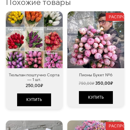
Похожие товары
РАСПРОД
Тюльпан поштучно Сорта
Пионы Букет №6
— 1 шт.
Первоначальна
Текуща
350,00
₽
750,00
₽
250,00
₽
цена
цена:
составляла
350,00₽
750,00₽.
КУПИТЬ
КУПИТЬ
РАСПРОД