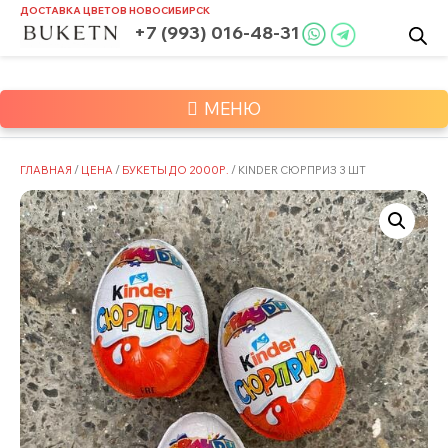
Skip
ДОСТАВКА ЦВЕТОВ
НОВОСИБИРСК
to
+7 (993) 016-48-31
content
МЕНЮ
ГЛАВНАЯ
/
ЦЕНА
/
БУКЕТЫ ДО 2000Р.
/ KINDER СЮРПРИЗ 3 ШТ