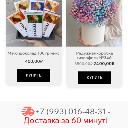
Merci шоколад 100 гр микс
Радужная коробка
гипсофилы №346
450,00
₽
Первоначальна
Текущ
2400,00
₽
3500,00
₽
цена
цена:
составляла
2400,
КУПИТЬ
3500,00₽.
КУПИТЬ
+7 (993) 016-48-31 -
Доставка за 60 минут!