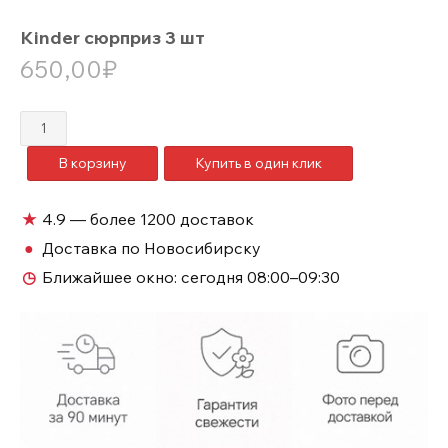
Kinder сюрприз 3 шт
650,00
₽
Количество
товара
В корзину
Купить в один клик
Kinder
сюрприз
3
★
4.9 — более 1200 доставок
шт
●
Доставка по Новосибирску
◷
Ближайшее окно:
сегодня 08:00–09:30