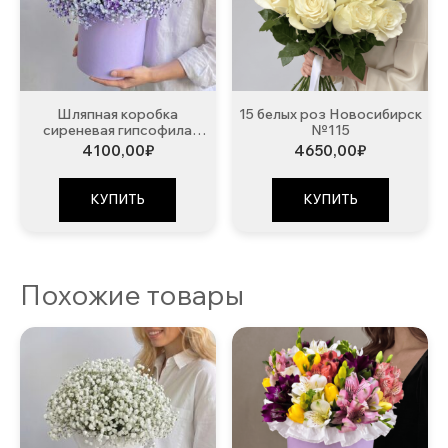
Шляпная коробка
15 белых роз Новосибирск
сиреневая гипсофила
№115
№108
4100,00
₽
4650,00
₽
КУПИТЬ
КУПИТЬ
Похожие товары