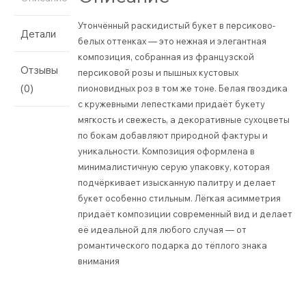
Утончённый раскидистый букет в персиково-
Детали
белых оттенках — это нежная и элегантная
композиция, собранная из французской
Отзывы
персиковой розы и пышных кустовых
(0)
пионовидных роз в том же тоне. Белая гвоздика
с кружевными лепестками придаёт букету
мягкость и свежесть, а декоративные сухоцветы
по бокам добавляют природной фактуры и
уникальности. Композиция оформлена в
минималистичную серую упаковку, которая
подчёркивает изысканную палитру и делает
букет особенно стильным. Лёгкая асимметрия
придаёт композиции современный вид и делает
её идеальной для любого случая — от
романтического подарка до тёплого знака
внимания