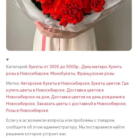
Категорий:
Букеты от 3000 до 5000р.
,
День матери
,
Купить
розы в Новосибирске
,
Монобукеты
,
Французские розы
Метки:
Авторские букеты в Новосибирске
,
Букеты цветов
,
Где
купить цветы в Новосибирске
,
Доставка цветов в
Новосибирске на дом
,
Доставка цветов на день рождения в
Новосибирске
,
Заказать цветы с доставкой в Новосибирске
,
Розы в Новосибирске
Если у в ас возникли вопросы или проблемы с товаром,
сообщите об этом администратору. Мы постараемся найти
решение которое устроит вас