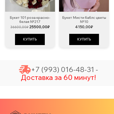
Букет 101 роза красно-
Букет Мисти баблс цветы
белая №217
№10
Первоначальная
Текущая
25500,00
₽
4150,00
₽
36600,00
₽
цена
цена:
составляла
25500,00₽.
36600,00₽.
КУПИТЬ
КУПИТЬ
+7 (993) 016-48-31 -
Доставка за 60 минут!