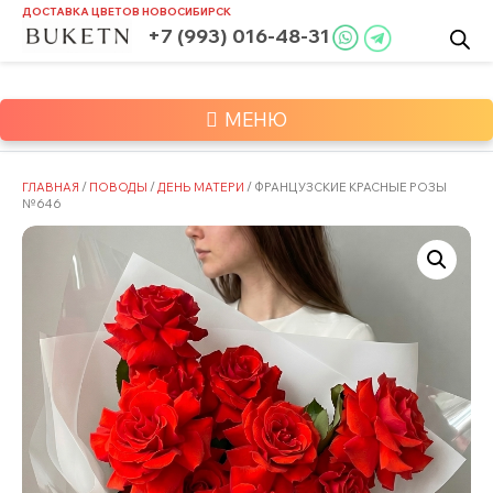
Skip
ДОСТАВКА ЦВЕТОВ
НОВОСИБИРСК
to
+7 (993) 016-48-31
content
МЕНЮ
ГЛАВНАЯ
/
ПОВОДЫ
/
ДЕНЬ МАТЕРИ
/ ФРАНЦУЗСКИЕ КРАСНЫЕ РОЗЫ
№646