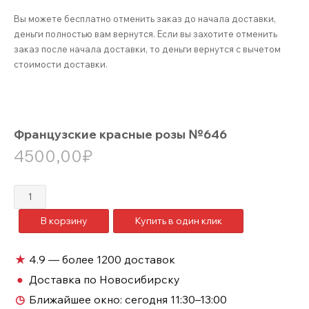
Вы можете бесплатно отменить заказ до начала доставки,
деньги полностью вам вернутся. Если вы захотите отменить
заказ после начала доставки, то деньги вернутся с вычетом
стоимости доставки.
Французские красные розы №646
4500,00
₽
Количество
товара
В корзину
Купить в один клик
Французские
красные
розы
★
4.9 — более 1200 доставок
№646
●
Доставка по Новосибирску
◷
Ближайшее окно:
сегодня 11:30–13:00