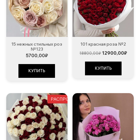
15 нежных стильных роз
101 красная роза №2
№123
Первоначальна
Теку
12900,00
₽
18800,00
₽
5700,00
₽
цена
цена:
составляла
12900
18800,00₽.
КУПИТЬ
КУПИТЬ
РАСПРОДАЖА!