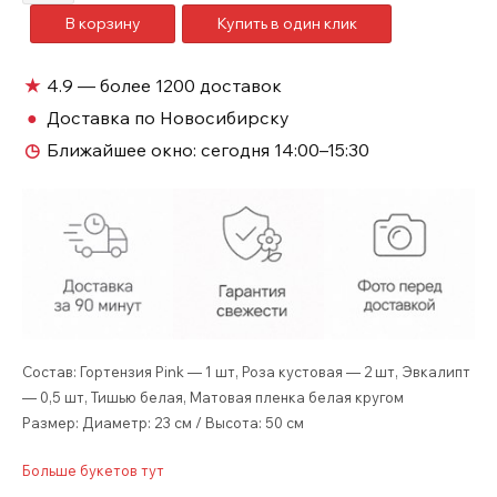
товара
В корзину
Купить в один клик
Букет
комплимент
с
★
4.9 — более 1200 доставок
розовой
●
Доставка по Новосибирску
гортензией
◷
Ближайшее окно:
сегодня 14:00–15:30
№349
Состав: Гортензия Pink — 1 шт, Роза кустовая — 2 шт, Эвкалипт
— 0,5 шт, Тишью белая, Матовая пленка белая кругом
Размер: Диаметр: 23 см / Высота: 50 см
Больше букетов тут