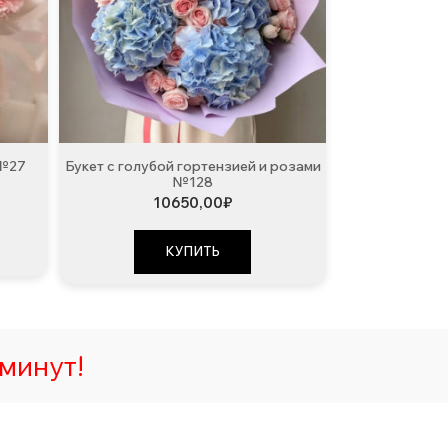
 №27
Букет с голубой гортензией и розами
№128
10650,00
₽
КУПИТЬ
минут!