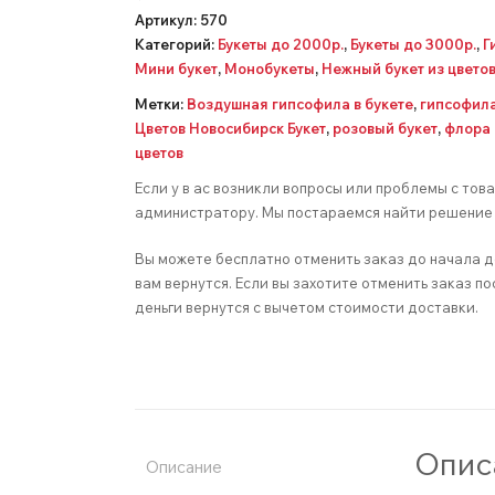
Артикул:
570
Категорий:
Букеты до 2000р.
,
Букеты до 3000р.
,
Г
Мини букет
,
Монобукеты
,
Нежный букет из цвето
Метки:
Воздушная гипсофила в букете
,
гипсофил
Цветов Новосибирск Букет
,
розовый букет
,
флора 
цветов
Если у в ас возникли вопросы или проблемы с тов
администратору. Мы постараемся найти решение 
Вы можете бесплатно отменить заказ до начала д
вам вернутся. Если вы захотите отменить заказ по
деньги вернутся с вычетом стоимости доставки.
Опис
Описание