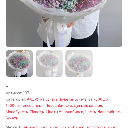
Артикул:
107
Категорий:
АКЦИЯ на Букеты
,
Букеты
,
Букеты от 7000 до
10000р.
,
Гипсофилы в Новосибирске
,
День рождения
,
Монобукеты
,
Поводы
,
Цветы Новосибирск
,
Цветы Новосибирск
Букеты
Метки:
Большой букет
,
Букет Новосибирск
,
Гипсофила Букет