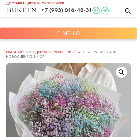
Skip
ДОСТАВКА ЦВЕТОВ
НОВОСИБИРСК
to
+7 (993) 016-48-31
content
МЕНЮ
ГЛАВНАЯ
/
ПОВОДЫ
/
ДЕНЬ РОЖДЕНИЯ
/ БУКЕТ ИЗ 25 ГИПСОФИЛ
НОВОСИБИРСК №107