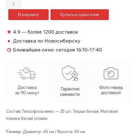
Количество
товара
В корзину
Купить в один клик
Букет
из
25
★
4.9 — более 1200 доставок
гипсофил
●
Доставка по Новосибирску
Новосибирск
◷
Ближайшее окно:
сегодня 16:10–17:40
№107
Состав: Гипсофила микс — 25 шт, Тишью белая, Матовая
пленка белая углами
Размер: Диаметр: 45 см / Высота: 50 см