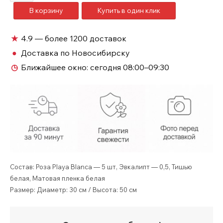
товара
В корзину
Купить в один клик
Букет
белая
французская
★
4.9 — более 1200 доставок
роза
●
Доставка по Новосибирску
и
◷
Ближайшее окно:
сегодня 08:00–09:30
эвкалипт
№650
Состав: Роза Playa Blanca — 5 шт, Эвкалипт — 0,5, Тишью
белая, Матовая пленка белая
Размер: Диаметр: 30 см / Высота: 50 см