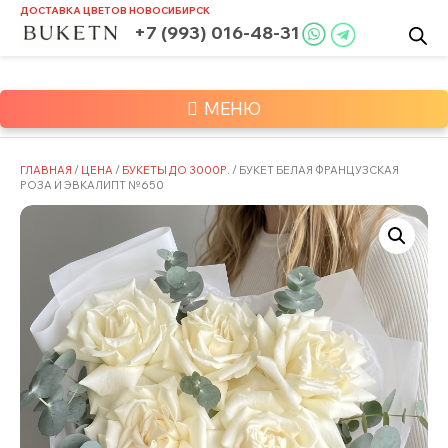
Skip
ДОСТАВКА ЦВЕТОВ
НОВОСИБИРСК
to
+7 (993) 016-48-31
content
МЕНЮ
ГЛАВНАЯ
/
ЦЕНА
/
БУКЕТЫ ДО 3000Р.
/ БУКЕТ БЕЛАЯ ФРАНЦУЗСКАЯ
РОЗА И ЭВКАЛИПТ №650