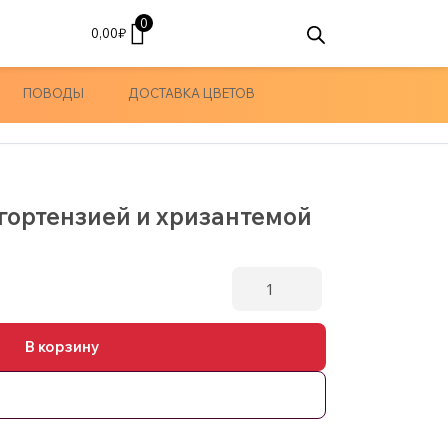
0
0,00
₽
ПОВОДЫ
ДОСТАВКА ЦВЕТОВ
 гортензией и хризантемой
Количество
товара
Большой
В корзину
букет
с
гортензией
и
хризантемой