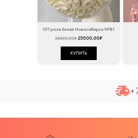
101 роза белая Новосибирск №81
Первоначальная
Текущая
25500,00
₽
36600,00
₽
цена
цена:
составляла
25500,00₽.
36600,00₽.
КУПИТЬ
+7