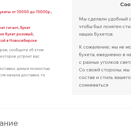
Соо
укеты от 10000 до 15000р.
,
Мы сделали удобный са
чтобы был понятен сти
кет гигант
,
Букет
наших букетов.
ия букет розовый
,
кой в Новосибирске
К сожалению, мы не м
аром, сообщите об этом
букета, ежедневно в 
которое устроит вас
с разных уголков свет
оставки, деньги полностью
Со своей стороны, мы
сле начала доставки, то
состав и стиль вашего
сомневаться
ание