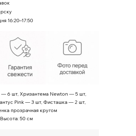
авок
№555
ирску
ня 16:20–17:50
k — 6 шт, Хризантема Newton — 5 шт,
антус Pink — 3 шт, Фисташка — 2 шт,
енка прозрачная кругом
 Высота: 50 см