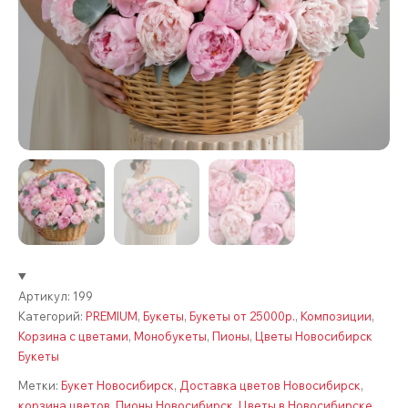
Артикул:
199
Категорий:
PREMIUM
,
Букеты
,
Букеты от 25000р.
,
Композиции
,
Корзина с цветами
,
Монобукеты
,
Пионы
,
Цветы Новосибирск
Букеты
Метки:
Букет Новосибирск
,
Доставка цветов Новосибирск
,
корзина цветов
,
Пионы Новосибирск
,
Цветы в Новосибирске