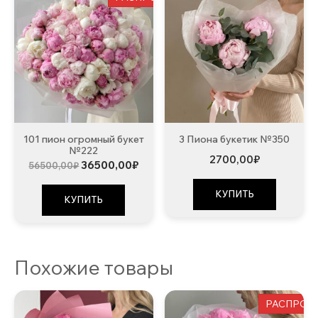
101 пион огромный букет
3 Пиона букетик №350
№222
2700,00
₽
Первоначальная
Текущая
36500,00
₽
56500,00
₽
цена
цена:
составляла
36500,00₽.
КУПИТЬ
56500,00₽.
КУПИТЬ
Похожие товары
РАСПРОД