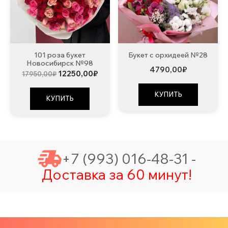
101 роза букет
Букет с орхидеей №28
Новосибирск №98
4790,00
₽
Первоначальная
Текущая
12250,00
₽
17950,00
₽
цена
цена:
составляла
12250,00₽.
КУПИТЬ
17950,00₽.
КУПИТЬ
+7 (993) 016-48-31 -
Доставка за 60 минут!