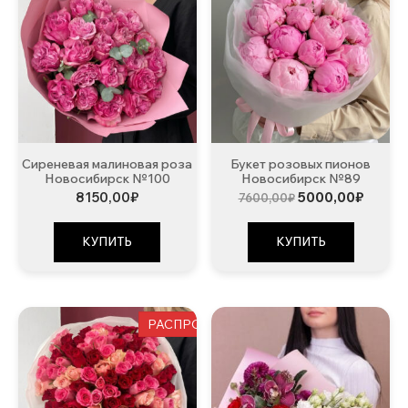
Сиреневая малиновая роза
Букет розовых пионов
Новосибирск №100
Новосибирск №89
Первоначальна
Текущ
8150,00
₽
5000,00
₽
7600,00
₽
цена
цена:
составляла
5000,0
7600,00₽.
КУПИТЬ
КУПИТЬ
РАСПРОДАЖА!