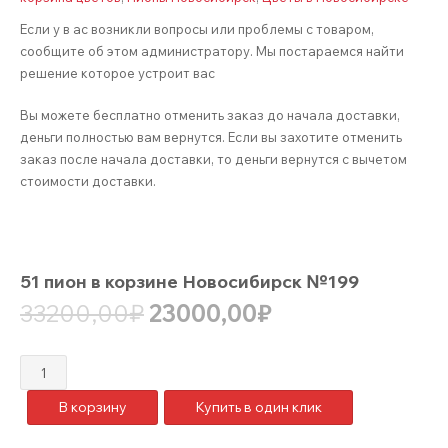
Если у в ас возникли вопросы или проблемы с товаром,
сообщите об этом администратору. Мы постараемся найти
решение которое устроит вас
Вы можете бесплатно отменить заказ до начала доставки,
деньги полностью вам вернутся. Если вы захотите отменить
заказ после начала доставки, то деньги вернутся с вычетом
стоимости доставки.
51 пион в корзине Новосибирск №199
Первоначальная
Текущая
33200,00
₽
23000,00
₽
цена
цена:
составляла
23000,00₽.
Количество
33200,00₽.
товара
В корзину
Купить в один клик
51
пион