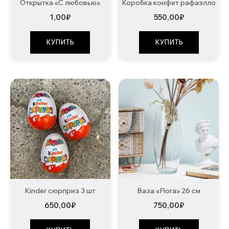
Открытка «С любовью»
Коробка конфет рафаэлло
1,00
₽
550,00
₽
КУПИТЬ
КУПИТЬ
Kinder сюрприз 3 шт
Ваза «Flora» 26 см
650,00
₽
750,00
₽