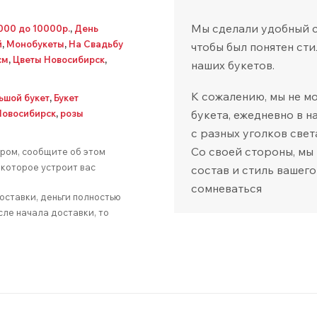
Мы сделали удобный са
7000 до 10000р.
,
День
й
,
Монобукеты
,
На Свадьбу
чтобы был понятен сти
см
,
Цветы Новосибирск
,
наших букетов.
К сожалению, мы не м
ьшой букет
,
Букет
букета, ежедневно в 
Новосибирск
,
розы
с разных уголков свет
Со своей стороны, мы
аром, сообщите об этом
которое устроит вас
состав и стиль вашего
сомневаться
оставки, деньги полностью
сле начала доставки, то