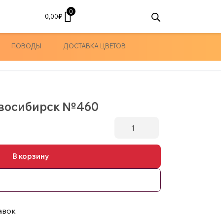
0
0,00
₽
ПОВОДЫ
ДОСТАВКА ЦВЕТОВ
овосибирск №460
Количество
товара
51
В корзину
белая
роза
Новосибирск
№460
авок