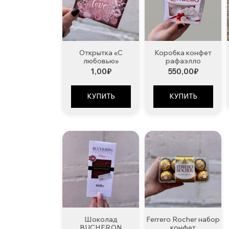
Открытка «С
Коробка конфет
любовью»
рафаэлло
1,00
₽
550,00
₽
КУПИТЬ
КУПИТЬ
Шоколад
Ferrero Rocher набор
BUCHERON
конфет