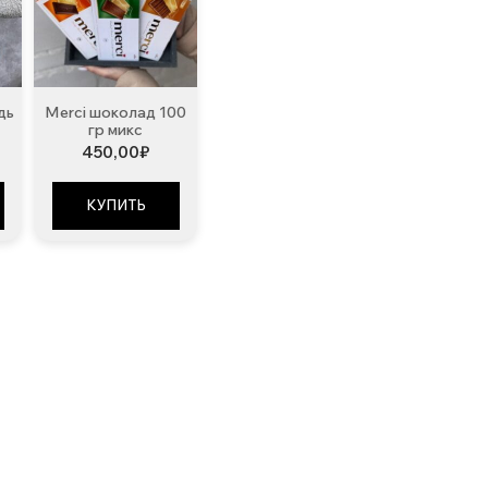
дь
Merci шоколад 100
гр микс
450,00
₽
КУПИТЬ