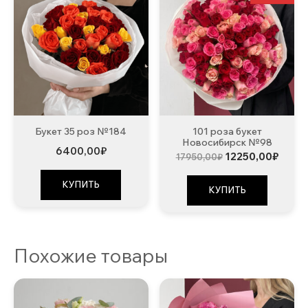
Букет 35 роз №184
101 роза букет
Новосибирск №98
6400,00
₽
Первоначальна
Теку
12250,00
₽
17950,00
₽
цена
цена:
составляла
12250
КУПИТЬ
17950,00₽.
КУПИТЬ
Похожие товары