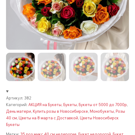
Артикул:
382
Категорий:
АКЦИЯ на Букеты
,
Букеты
,
Букеты от 5000 до 7000р
,
День матери
,
Купить розы в Новосибирске
,
Монобукеты
,
Розы
40 см
,
Цветы на 8 марта с Доставкой
,
Цветы Новосибирск
Букеты
Метки:
35 роз микс 40 см недерогие
,
Букет недорогой
,
Букет