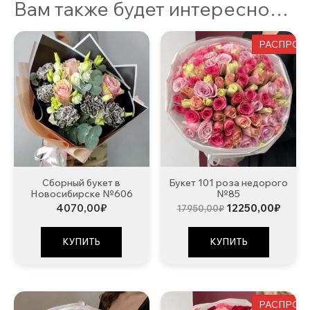
Вам также будет интересно…
РАСПРОД
Сборный букет в
Букет 101 роза недорого
Новосибирске №606
№85
Первоначальна
Теку
4070,00
₽
12250,00
₽
17950,00
₽
цена
цена:
составляла
12250
17950,00₽.
КУПИТЬ
КУПИТЬ
РАСПРОД