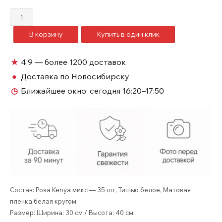
Количество
товара
В корзину
Купить в один клик
35
роз
микс
★
4.9 — более 1200 доставок
недорогие
●
Доставка по Новосибирску
№382
◷
Ближайшее окно:
сегодня 16:20–17:50
Состав: Роза Kenya микс — 35 шт, Тишью белое, Матовая
пленка белая кругом
Размер: Ширина: 30 см / Высота: 40 см