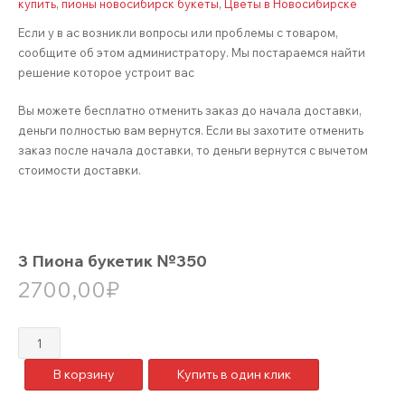
купить
,
пионы новосибирск букеты
,
Цветы в Новосибирске
Если у в ас возникли вопросы или проблемы с товаром,
сообщите об этом администратору. Мы постараемся найти
решение которое устроит вас
Вы можете бесплатно отменить заказ до начала доставки,
деньги полностью вам вернутся. Если вы захотите отменить
заказ после начала доставки, то деньги вернутся с вычетом
стоимости доставки.
3 Пиона букетик №350
2700,00
₽
Количество
товара
В корзину
Купить в один клик
3
Пиона