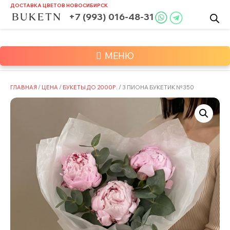
Skip
ДОСТАВКА ЦВЕТОВ
НОВОСИБИРСК
to
+7 (993) 016-48-31
content
МЕНЮ
ГЛАВНАЯ
/
ЦЕНА
/
БУКЕТЫ ДО 2000Р.
/ 3 ПИОНА БУКЕТИК №350