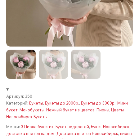
Артикул:
350
Категорий:
Букеты
,
Букеты до 2000р.
,
Букеты до 3000р.
,
Мини
букет
,
Монобукеты
,
Нежный букет из цветов
,
Пионы
,
Цветы
Новосибирск Букеты
Метки:
3 Пиона букетик
,
Букет недорогой
,
Букет Новосибирск
,
доставка цветов на дом
,
Доставка цветов Новосибирск
,
пионы