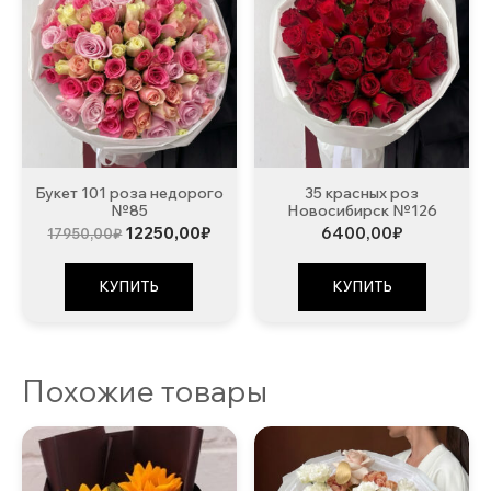
Букет 101 роза недорого
35 красных роз
№85
Новосибирск №126
Первоначальная
Текущая
12250,00
₽
6400,00
₽
17950,00
₽
цена
цена:
составляла
12250,00₽.
17950,00₽.
КУПИТЬ
КУПИТЬ
Похожие товары