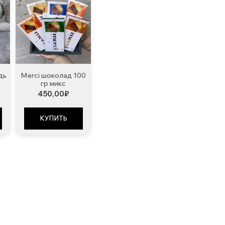
дь
Merci шоколад 100
гр микс
450,00
₽
КУПИТЬ