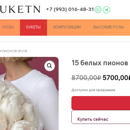
+7 (993) 016-48-31
РОЗЫ
БУКЕТЫ
КОМПОЗИЦИИ
ВЫСОКИЕ РОЗЫ
ЫХ ПИОНОВ №218
15 белых пионо
Первона
8700,00
₽
5700,00
цена
Доступно для предзаказа
составл
8700,00