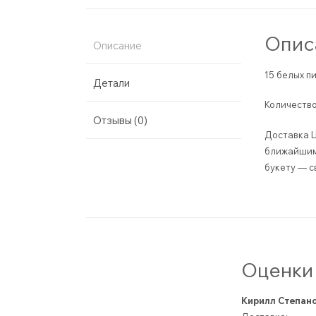
Опис
Описание
15 белых п
Детали
Количество
Отзывы (0)
Доставка Ц
ближайшим 
букету — с
Оценки 
Кирилл Степан