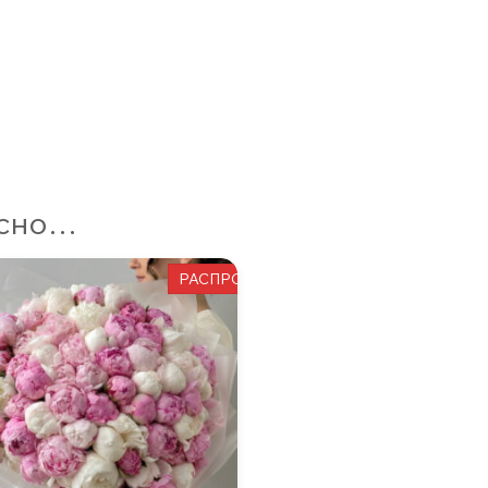
есно…
РАСПРОДАЖА!