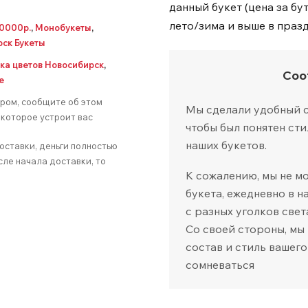
данный букет (цена за бу
лето/зима и выше в праз
10000р.
,
Монобукеты
,
ск Букеты
ка цветов Новосибирск
,
Соо
е
аром, сообщите об этом
Мы сделали удобный са
которое устроит вас
чтобы был понятен сти
наших букетов.
оставки, деньги полностью
сле начала доставки, то
К сожалению, мы не м
букета, ежедневно в 
с разных уголков свет
Со своей стороны, мы
состав и стиль вашего
сомневаться