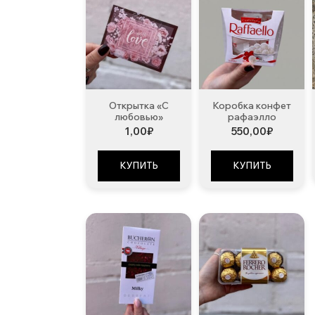
Открытка «С
Коробка конфет
любовью»
рафаэлло
1,00
₽
550,00
₽
КУПИТЬ
КУПИТЬ