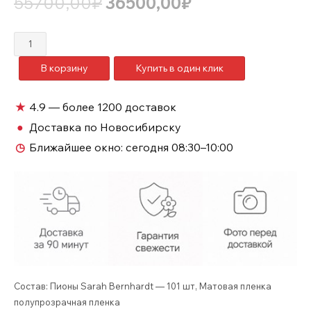
Первоначальная
Текущая
55700,00
₽
36500,00
₽
цена
цена:
составляла
36500,00₽.
Количество
55700,00₽.
товара
В корзину
Купить в один клик
Пион
101
большой
★
4.9 — более 1200 доставок
букет
●
Доставка по Новосибирску
№655
◷
Ближайшее окно:
сегодня 08:30–10:00
Состав: Пионы Sarah Bernhardt — 101 шт, Матовая пленка
полупрозрачная пленка