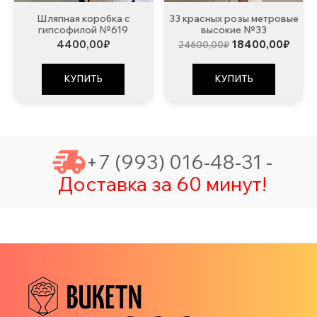
Шляпная коробка с
33 красных розы метровые
гипсофилой №619
высокие №33
Первоначальна
Теку
4400,00
₽
18400,00
₽
24600,00
₽
цена
цена:
составляла
1840
24600,00₽.
КУПИТЬ
КУПИТЬ
+7 (993) 016-48-31 -
Доставка за 60 минут!