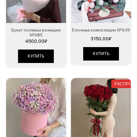
Букет полевых ромашек
Елочные композиции №639
№685
3150,00
₽
4500,00
₽
КУПИТЬ
КУПИТЬ
РАСПРОД