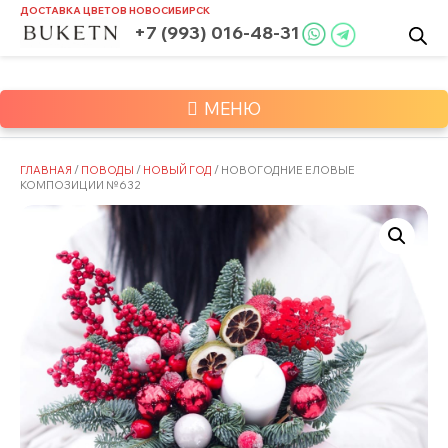
Skip
ДОСТАВКА ЦВЕТОВ
НОВОСИБИРСК
to
+7 (993) 016-48-31
content
МЕНЮ
ГЛАВНАЯ
/
ПОВОДЫ
/
НОВЫЙ ГОД
/ НОВОГОДНИЕ ЕЛОВЫЕ
КОМПОЗИЦИИ №632