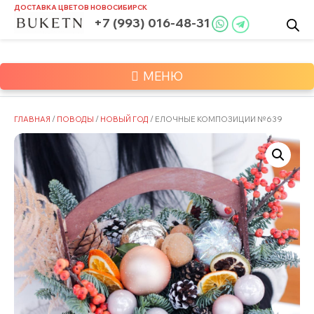
Skip
ДОСТАВКА ЦВЕТОВ
НОВОСИБИРСК
to
+7 (993) 016-48-31
content
МЕНЮ
ГЛАВНАЯ
/
ПОВОДЫ
/
НОВЫЙ ГОД
/ ЕЛОЧНЫЕ КОМПОЗИЦИИ №639