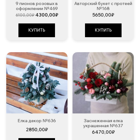
9 пионов розовых в
Авторский букет с протеей
оформлении №469
№168
Первоначальная
Текущая
4300,00
₽
5650,00
₽
6100,00
₽
цена
цена:
составляла
4300,00₽.
6100,00₽.
КУПИТЬ
КУПИТЬ
Елка декор №636
Заснеженная елка
украшенная №637
2850,00
₽
6470,00
₽