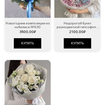
Новогодние композиции из
Недорогой букет
нобилиса №630
разноцветной гипсофилы
№375
3500,00
₽
2100,00
₽
КУПИТЬ
КУПИТЬ