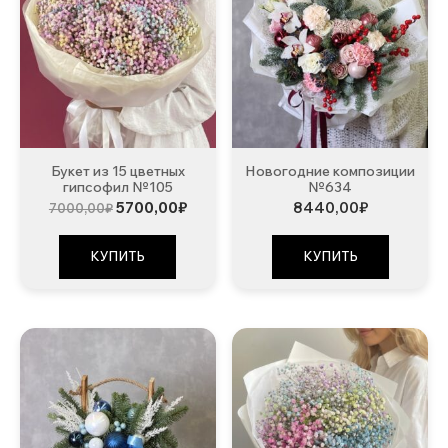
Букет из 15 цветных
Новогодние композиции
гипсофил №105
№634
Первоначальная
Текущая
5700,00
₽
8440,00
₽
7000,00
₽
цена
цена:
составляла
5700,00₽.
7000,00₽.
КУПИТЬ
КУПИТЬ