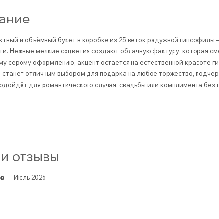
ание
тный и объёмный букет в коробке из 25 веток радужной гипсофилы 
ти. Нежные мелкие соцветия создают облачную фактуру, которая см
у серому оформлению, акцент остаётся на естественной красоте ги
н станет отличным выбором для подарка на любое торжество, подчёр
одойдёт для романтического случая, свадьбы или комплимента без 
и отзывы
ов
— Июль 2026