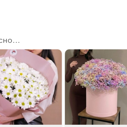
есно…