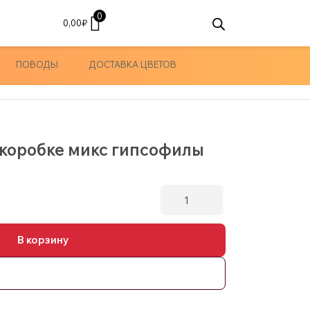
0
0,00
₽
ПОВОДЫ
ДОСТАВКА ЦВЕТОВ
 коробке микс гипсофилы
Количество
товара
Большой
В корзину
букет
в
коробке
микс
гипсофилы