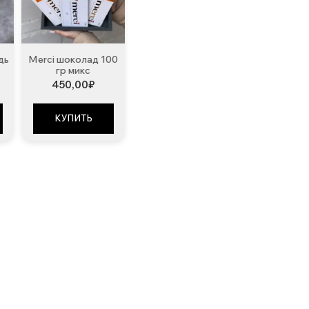
дь
Merci шоколад 100
гр микс
450,00
₽
КУПИТЬ