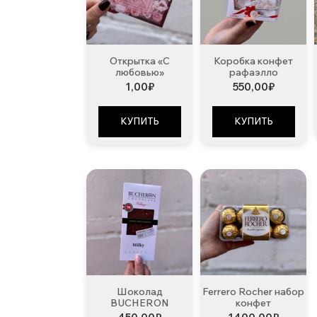
Открытка «С
Коробка конфет
любовью»
рафаэлло
1,00
₽
550,00
₽
КУПИТЬ
КУПИТЬ
Шоколад
Ferrero Rocher набор
BUCHERON
конфет