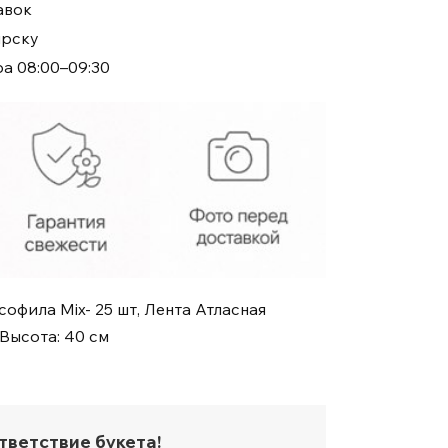
авок
№422
ирску
ра 08:00–09:30
софила Mix- 25 шт, Лента Атласная
 Высота: 40 см
тветствие букета!