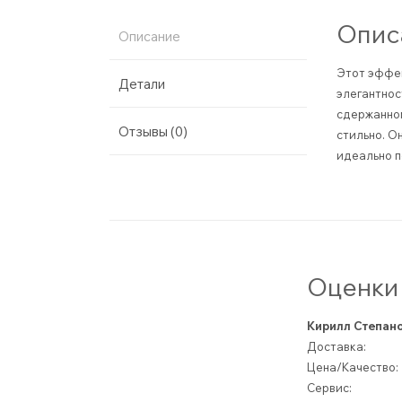
Опис
Описание
Этот эффек
Детали
элегантнос
сдержанном
Отзывы (0)
стильно. О
идеально п
Оценки 
Кирилл Степан
Доставка:
Цена/Качество:
Сервис: