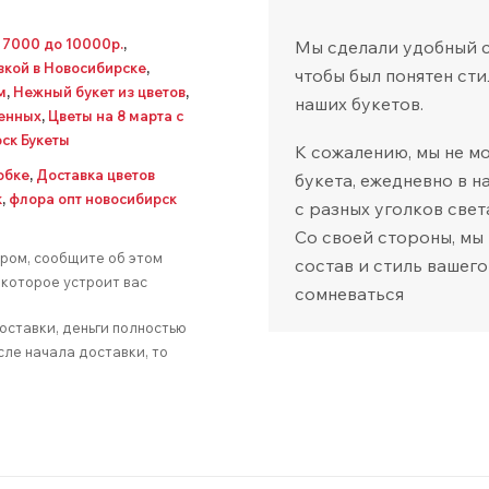
т 7000 до 10000р.
,
Мы сделали удобный са
авкой в Новосибирске
,
чтобы был понятен сти
м
,
Нежный букет из цветов
,
наших букетов.
ленных
,
Цветы на 8 марта с
ск Букеты
К сожалению, мы не м
обке
,
Доставка цветов
букета, ежедневно в 
к
,
флора опт новосибирск
с разных уголков свет
Со своей стороны, мы
аром, сообщите об этом
состав и стиль вашего
которое устроит вас
сомневаться
оставки, деньги полностью
сле начала доставки, то