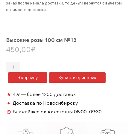
заказ после начала доставки, то деньги вернутся с вычетом
стоимости доставки.
Высокие розы 100 см №13
450,00
₽
Количество
товара
В корзину
Купить в один клик
Высокие
розы
100
★
4.9 — более 1200 доставок
см
●
Доставка по Новосибирску
№13
◷
Ближайшее окно:
сегодня 08:00–09:30