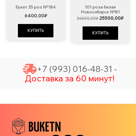
Букет 35 роз №184
101 роза белая
Новосибирск №81
6400,00
₽
Первоначальна
Теку
25500,00
₽
36600,00
₽
цена
цена:
составляла
25500
КУПИТЬ
36600,00₽.
КУПИТЬ
+7 (993) 016-48-31 -
Доставка за 60 минут!