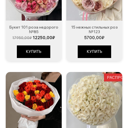
Букет 101 роза недорого
15 нежных стильных роз
№85
№123
Первоначальная
Текущая
12250,00
₽
5700,00
₽
17950,00
₽
цена
цена:
составляла
12250,00₽.
17950,00₽.
КУПИТЬ
КУПИТЬ
РАСПРОД