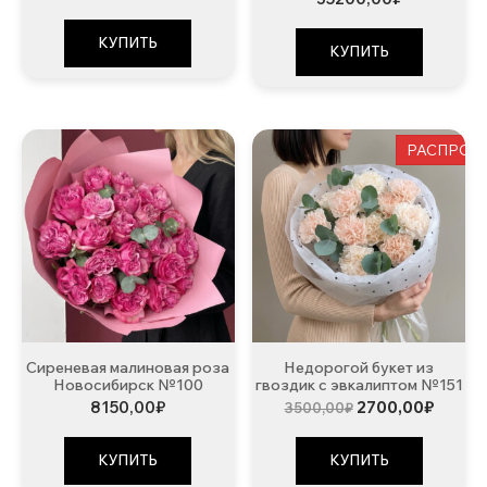
КУПИТЬ
КУПИТЬ
РАСПРОД
Сиреневая малиновая роза
Недорогой букет из
Новосибирск №100
гвоздик с эвкалиптом №151
Первоначальна
Текущ
8150,00
₽
2700,00
₽
3500,00
₽
цена
цена:
составляла
2700,0
3500,00₽.
КУПИТЬ
КУПИТЬ