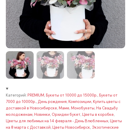
Категорий:
PREMIUM
,
Букеты от 10000 до 15000р.
,
Букеты от
7000 до 10000р.
,
День рождения
,
Композиции
,
Купить цветы с
доставкой в Новосибирске
,
Маме
,
Монобукеты
,
На Свадьбу
молодоженам
,
Новинки
,
Орхидеи букет
,
Цветы в коробке
,
Цветы для любимых на 14 февраля - День Влюбленных
,
Цветы
на 8 марта с Доставкой
,
Цветы Новосибирск
,
Экзотические