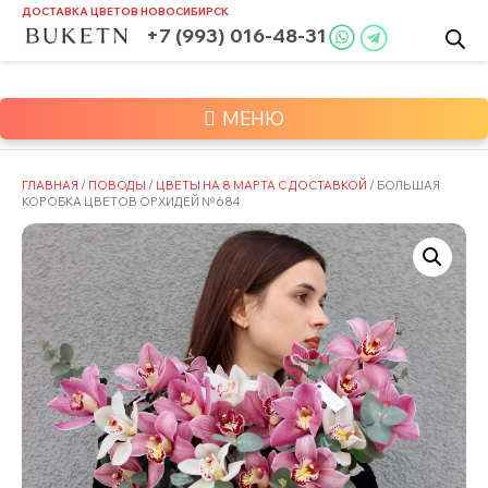
Skip
ДОСТАВКА ЦВЕТОВ
НОВОСИБИРСК
to
+7 (993) 016-48-31
content
МЕНЮ
ГЛАВНАЯ
/
ПОВОДЫ
/
ЦВЕТЫ НА 8 МАРТА С ДОСТАВКОЙ
/ БОЛЬШАЯ
КОРОБКА ЦВЕТОВ ОРХИДЕЙ №684