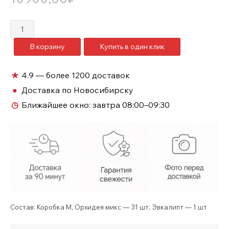
Количество
товара
В корзину
Купить в один клик
Большая
коробка
цветов
★
4.9 — более 1200 доставок
орхидей
●
Доставка по Новосибирску
№684
◷
Ближайшее окно:
завтра 08:00–09:30
Состав: Коробка М, Орхидея микс — 31 шт, Эвкалипт — 1 шт