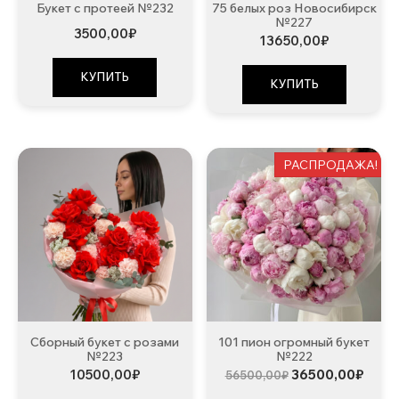
Букет с протеей №232
75 белых роз Новосибирск
№227
3500,00
₽
13650,00
₽
КУПИТЬ
КУПИТЬ
РАСПРОДАЖА!
Сборный букет с розами
101 пион огромный букет
№223
№222
Первоначальна
Теку
10500,00
₽
36500,00
₽
56500,00
₽
цена
цена: