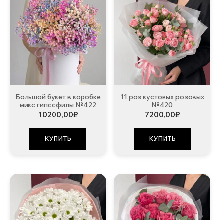
Большой букет в коробке
11 роз кустовых розовых
микс гипсофилы №422
№420
10200,00
₽
7200,00
₽
КУПИТЬ
КУПИТЬ