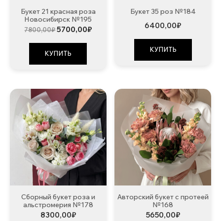
Букет 21 красная роза
Букет 35 роз №184
Новосибирск №195
6400,00
₽
Первоначальная
Текущая
5700,00
₽
7800,00
₽
цена
цена:
составляла
5700,00₽.
КУПИТЬ
7800,00₽.
КУПИТЬ
Сборный букет роза и
Авторский букет с протеей
альстромерия №178
№168
8300,00
₽
5650,00
₽