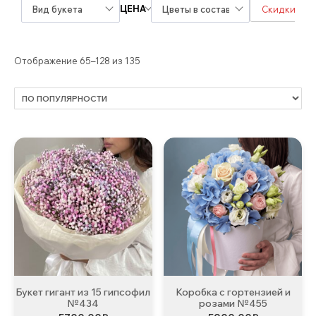
ЦЕНА
Вид букета
Цветы в составе
Скидки / А
Отображение 65–128 из 135
Букет гигант из 15 гипсофил
Коробка с гортензией и
№434
розами №455