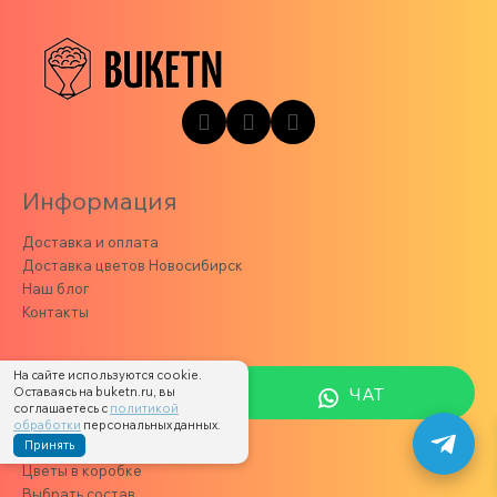
Информация
Доставка и оплата
Доставка цветов Новосибирск
Наш блог
Контакты
Категории
На сайте используются cookie.
ЧАТ
Оставаясь на buketn.ru, вы
соглашаетесь с
политикой
Цветы в букете
обработки
персональных данных.
Принять
Цветы в корзине
Цветы в коробке
Выбрать состав