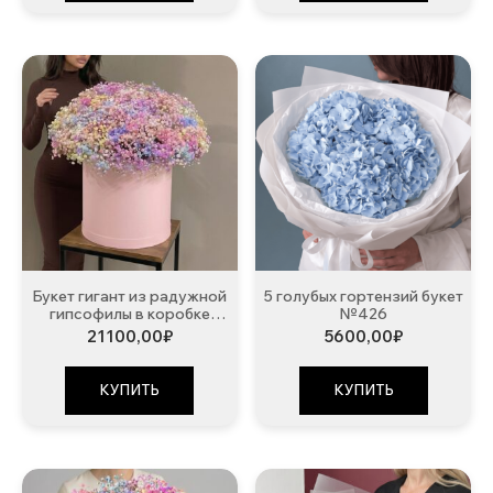
Букет гигант из радужной
5 голубых гортензий букет
гипсофилы в коробке
№426
№472
21100,00
₽
5600,00
₽
КУПИТЬ
КУПИТЬ