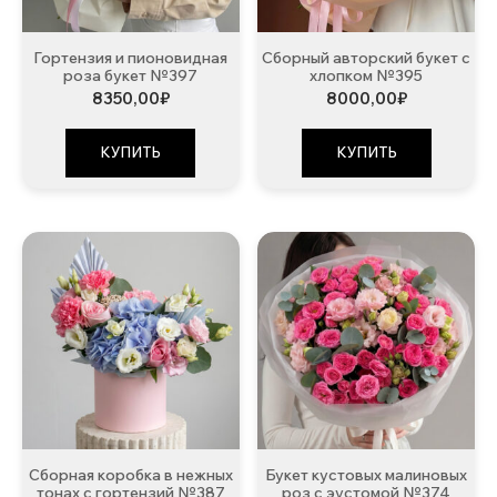
Гортензия и пионовидная
Сборный авторский букет с
роза букет №397
хлопком №395
8350,00
₽
8000,00
₽
КУПИТЬ
КУПИТЬ
Сборная коробка в нежных
Букет кустовых малиновых
тонах с гортензий №387
роз с эустомой №374