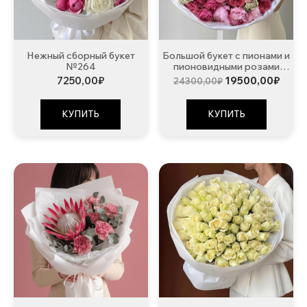
Нежный сборный букет
Большой букет с пионами и
№264
пионовидными розами
№260
Первоначальна
Теку
7250,00
₽
19500,00
₽
24300,00
₽
цена
цена:
составляла
1950
24300,00₽.
КУПИТЬ
КУПИТЬ