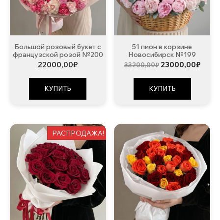
Большой розовый букет с
51 пион в корзине
французской розой №200
Новосибирск №199
Первоначальна
Теку
22000,00
₽
23000,00
₽
33200,00
₽
цена
цена:
составляла
2300
33200,00₽.
КУПИТЬ
КУПИТЬ
РАСПРОДАЖА!