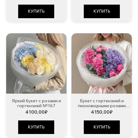
КУПИТЬ
КУПИТЬ
Яркий букет с розами и
Букет с гортензией и
гортензией №167
пионовидными розами
№170
4100,00
₽
4150,00
₽
КУПИТЬ
КУПИТЬ