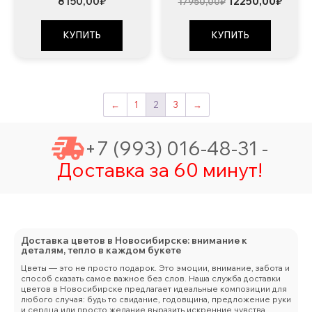
Первоначальна
Теку
8150,00
₽
12250,00
₽
17950,00
₽
цена
цена:
составляла
12250
17950,00₽.
КУПИТЬ
КУПИТЬ
←
1
2
3
→
+7 (993) 016-48-31 -
Доставка за 60 минут!
Доставка цветов в Новосибирске: внимание к
деталям, тепло в каждом букете
Цветы — это не просто подарок. Это эмоции, внимание, забота и
способ сказать самое важное без слов. Наша служба доставки
цветов в Новосибирске предлагает идеальные композиции для
любого случая: будь то свидание, годовщина, предложение руки
и сердца или просто желание выразить искренние чувства.