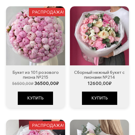
РАСПРОДАЖА!
Букет из 101 розового
Сборный нежный букет с
пиона №215
пионами №214
Первоначальная
Текущая
36500,00
₽
12600,00
₽
56500,00
₽
цена
цена:
составляла
36500,00₽.
56500,00₽.
КУПИТЬ
КУПИТЬ
РАСПРОДАЖА!