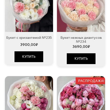
Букет с хризантемой №235
Букет нежных диантусов
№234
3900,00
₽
3690,00
₽
КУПИТЬ
КУПИТЬ
РАСПРОДАЖА!