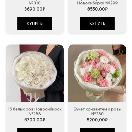
№310
Новосибирск №299
3690,00
₽
8550,00
₽
КУПИТЬ
КУПИТЬ
15 белых роз Новосибирск
Букет хризантем и розы
№288
№280
5700,00
₽
5200,00
₽