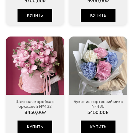
5700,00
₽
5900,00
₽
КУПИТЬ
КУПИТЬ
Шляпная коробка с
Букет из гортензий микс
орхидеей №432
№436
8450,00
₽
5450,00
₽
КУПИТЬ
КУПИТЬ