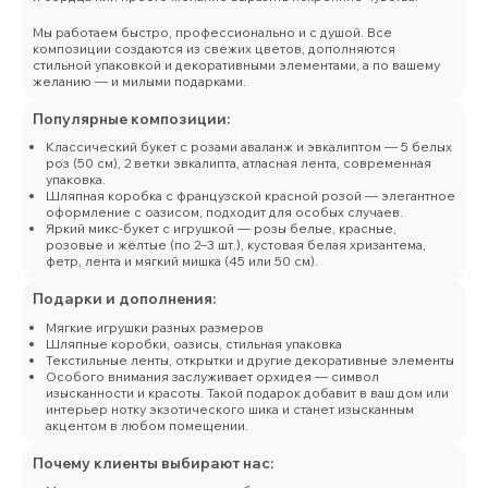
Мы работаем быстро, профессионально и с душой. Все
композиции создаются из свежих цветов, дополняются
стильной упаковкой и декоративными элементами, а по вашему
желанию — и милыми подарками.
Популярные композиции:
Классический букет с розами аваланж и эвкалиптом — 5 белых
роз (50 см), 2 ветки эвкалипта, атласная лента, современная
упаковка.
Шляпная коробка с французской красной розой — элегантное
оформление с оазисом, подходит для особых случаев.
Яркий микс-букет с игрушкой — розы белые, красные,
розовые и жёлтые (по 2–3 шт.), кустовая белая хризантема,
фетр, лента и мягкий мишка (45 или 50 см).
Подарки и дополнения:
Мягкие игрушки разных размеров
Шляпные коробки, оазисы, стильная упаковка
Текстильные ленты, открытки и другие декоративные элементы
Особого внимания заслуживает орхидея — символ
изысканности и красоты. Такой подарок добавит в ваш дом или
интерьер нотку экзотического шика и станет изысканным
акцентом в любом помещении.
Почему клиенты выбирают нас: