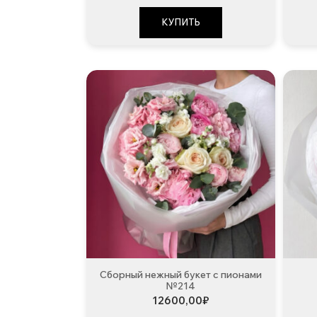
составляла
36500,00₽.
56500,00₽.
КУПИТЬ
Сборный нежный букет с пионами
№214
12600,00
₽