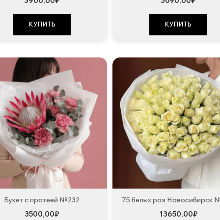
3900,00
₽
3690,00
₽
КУПИТЬ
КУПИТЬ
Букет с протеей №232
75 белых роз Новосибирск 
3500,00
₽
13650,00
₽