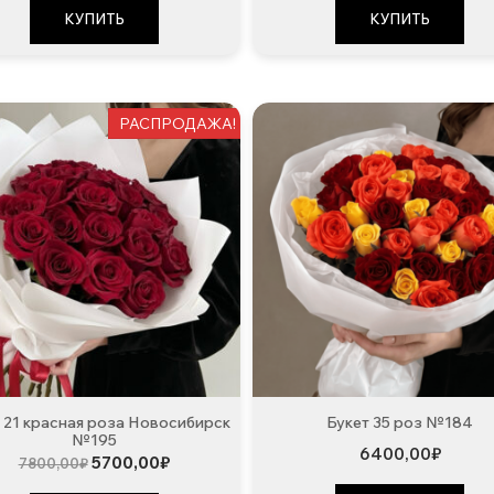
8700,00₽.
КУПИТЬ
КУПИТЬ
РАСПРОДАЖА!
 21 красная роза Новосибирск
Букет 35 роз №184
№195
6400,00
₽
Первоначальная
Текущая
5700,00
₽
7800,00
₽
цена
цена: