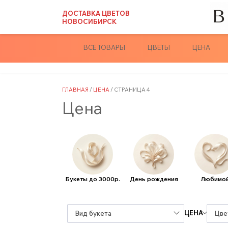
Skip
ДОСТАВКА ЦВЕТОВ
to
НОВОСИБИРСК
content
ВСЕ ТОВАРЫ
ЦВЕТЫ
ЦЕНА
ГЛАВНАЯ
/
ЦЕНА
/ СТРАНИЦА 4
Цена
Букеты до 3000р.
День рождения
Любимо
ЦЕНА
Вид букета
Цве