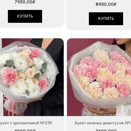
7950,00
₽
8950,00
₽
КУПИТЬ
КУПИТЬ
укет с хризантемой №235
Букет нежных диантусов №