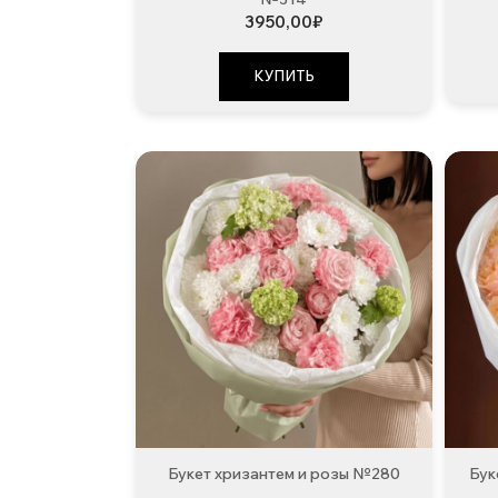
3950,00
₽
КУПИТЬ
Букет хризантем и розы №280
Бук