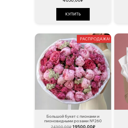
4050,00
₽
КУПИТЬ
РАСПРОДАЖА!
Большой букет с пионами и
пионовидными розами №260
Первоначальная
Текущая
19500,00
₽
24300,00
₽