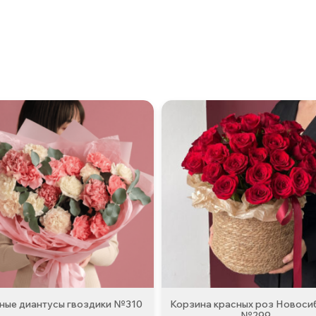
ные диантусы гвоздики №310
Корзина красных роз Новоси
№299