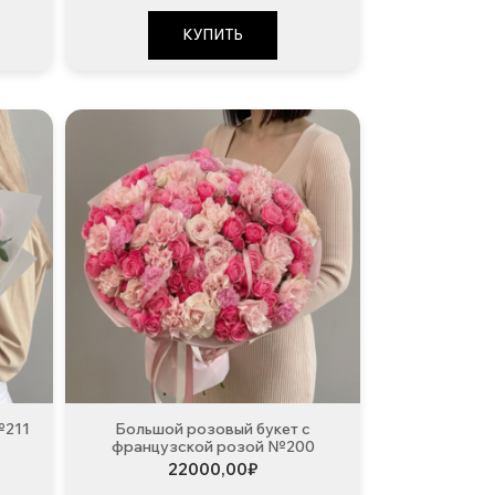
5500,00₽.
составляла
36500,00₽.
56500,00₽.
КУПИТЬ
№211
Большой розовый букет с
французской розой №200
22000,00
₽