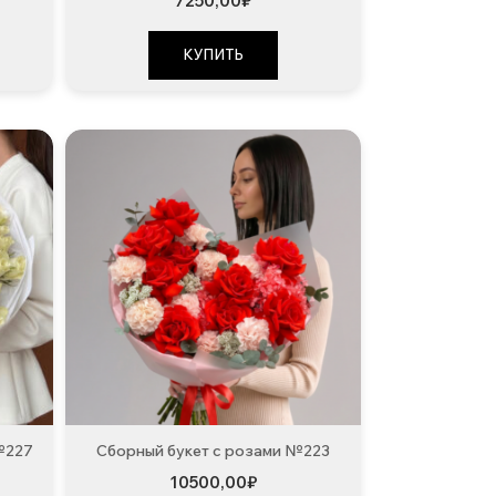
7250,00
₽
КУПИТЬ
№227
Сборный букет с розами №223
10500,00
₽