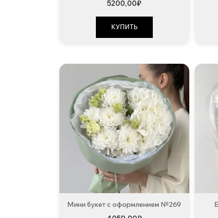
5200,00
₽
КУПИТЬ
Мини букет с оформлением №269
Б