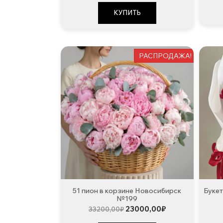
КУПИТЬ
РАСПРОДАЖА!
51 пион в корзине Новосибирск
Букет
№199
Первоначальная
Текущая
23000,00
₽
33200,00
₽
цена
цена: