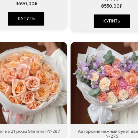
3690,00
₽
8550,00
₽
КУПИТЬ
КУПИТЬ
ет из 21 розы Shimmer №287
Авторский нежный букет цв
№275