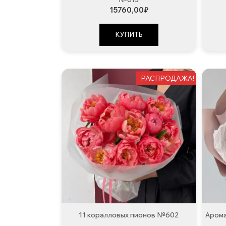
15760,00
₽
КУПИТЬ
РАСПРОДАЖА!
11 коралловых пионов №602
Арома