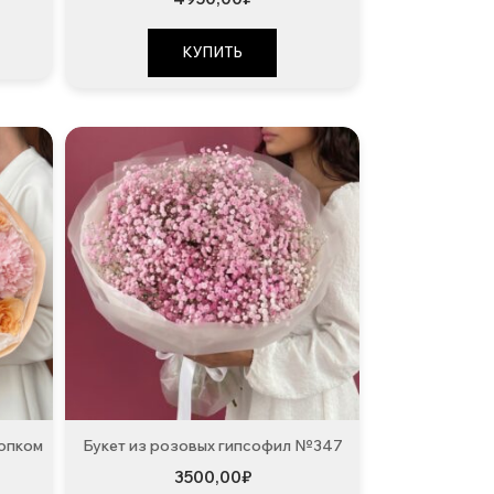
КУПИТЬ
лопком
Букет из розовых гипсофил №347
3500,00
₽