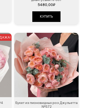
5480,00
₽
КУПИТЬ
ДАЖА!
94
Букет из пионовидных роз Джульетта
№572