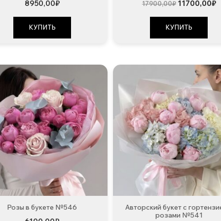
Первонача
Т
8950,00
₽
11700,00
₽
17900,00
₽
цена
ц
составляла
1
17900,00₽.
КУПИТЬ
КУПИТЬ
Розы в букете №546
Авторский букет с гортензи
розами №541