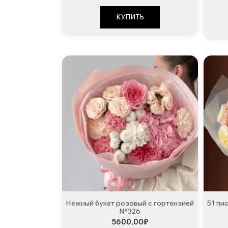
КУПИТЬ
Нежный букет розовый с гортензией
51 пи
№326
5600,00
₽