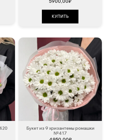
5900,00
₽
КУПИТЬ
№420
Букет из 9 хризантемы ромашки
№417
4950,00
₽