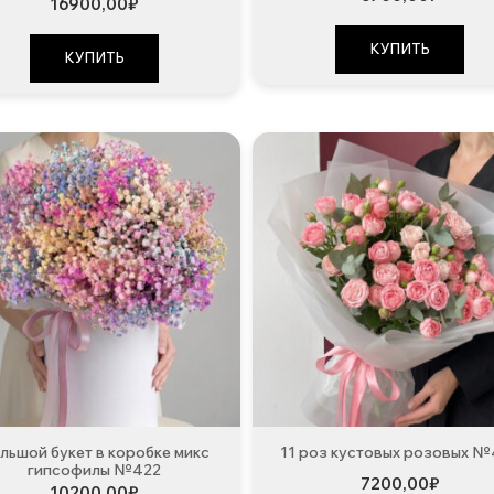
16900,00
₽
КУПИТЬ
КУПИТЬ
льшой букет в коробке микс
11 роз кустовых розовых 
гипсофилы №422
7200,00
₽
10200,00
₽