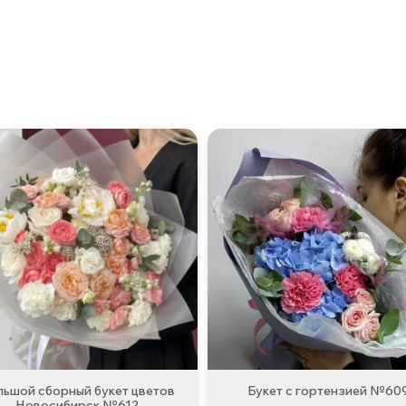
льшой сборный букет цветов
Букет с гортензией №60
Новосибирск №612