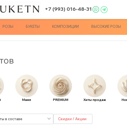
+7 (993) 016-48-31
РОЗЫ
БУКЕТЫ
КОМПОЗИЦИИ
ВЫСОКИЕ РОЗЫ
тов
й
Маме
PREMIUM
Хиты продаж
Но
ты в составе
Скидки / Акции