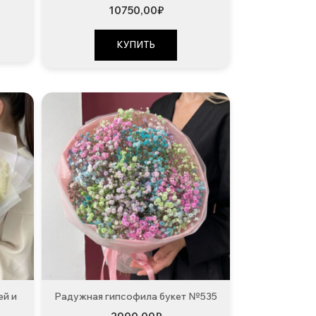
льная
екущая
10750,00
₽
ена:
1700,00₽.
КУПИТЬ
ей и
Радужная гипсофила букет №535