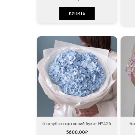
КУПИТЬ
5 голубых гортензий букет №426
Бо
5600,00
₽