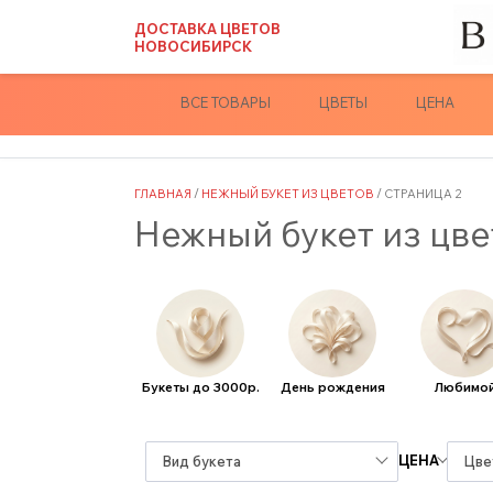
Skip
ДОСТАВКА ЦВЕТОВ
to
НОВОСИБИРСК
content
ВСЕ ТОВАРЫ
ЦВЕТЫ
ЦЕНА
ГЛАВНАЯ
/
НЕЖНЫЙ БУКЕТ ИЗ ЦВЕТОВ
/ СТРАНИЦА 2
Нежный букет из цве
Букеты до 3000р.
День рождения
Любимо
ЦЕНА
Вид букета
Цве