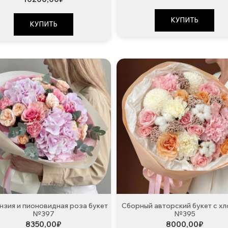
КУПИТЬ
КУПИТЬ
нзия и пионовидная роза букет
Сборный авторский букет с х
№397
№395
8350,00
₽
8000,00
₽