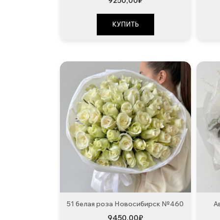
9250,00
₽
КУПИТЬ
51 белая роза Новосибирск №460
А
9450,00
₽