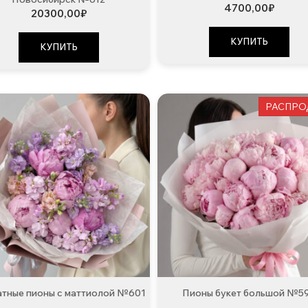
4700,00
₽
20300,00
₽
КУПИТЬ
КУПИТЬ
РАСПРО
тные пионы с маттиолой №601
Пионы букет большой №5