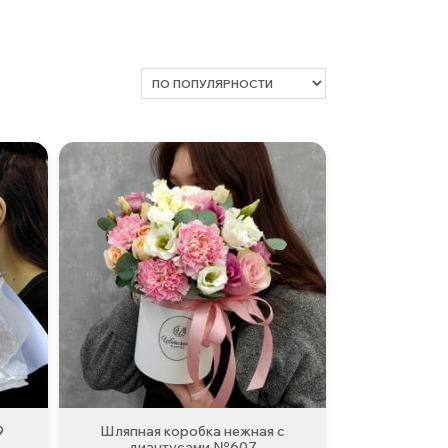
9
Шляпная коробка нежная с
диантусами №607