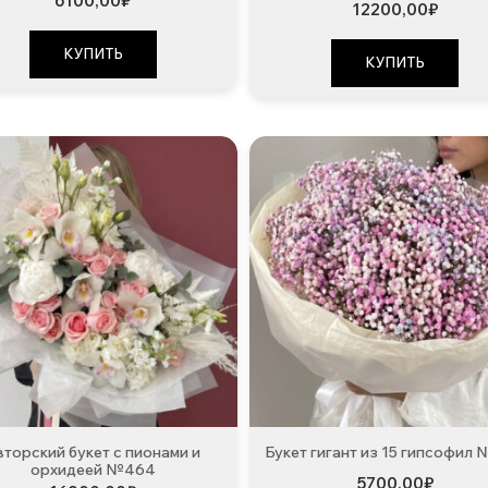
6100,00
₽
12200,00
₽
КУПИТЬ
КУПИТЬ
вторский букет с пионами и
Букет гигант из 15 гипсофил
орхидеей №464
5700,00
₽