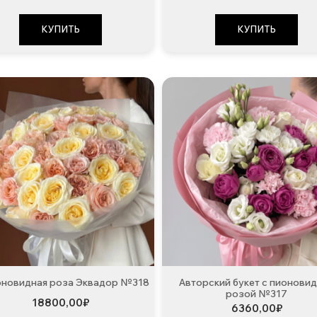
КУПИТЬ
КУПИТЬ
оновидная роза Эквадор №318
Авторский букет с пионови
розой №317
18800,00
₽
6360,00
₽