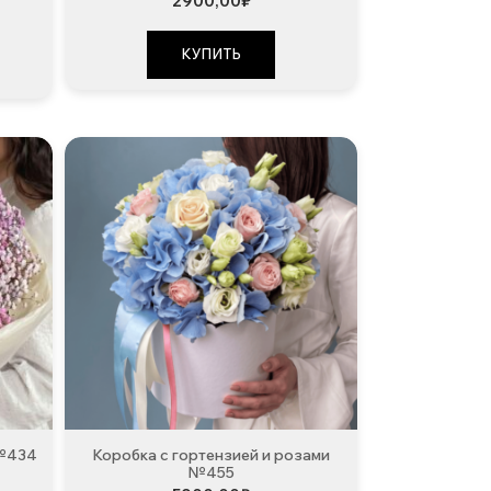
2900,00
₽
КУПИТЬ
 №434
Коробка с гортензией и розами
№455