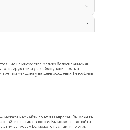
остоящие из множества мелких белоснежных или
мволизируют чистую любовь, невинность и
 и зрелым женщинам на день рождения. Гипсофилы,
 множества мелких белоснежных или розоватых
т чистую любовь, невинность и преданность,
щинам на день рождения.
Вы можете нас найти по этим запросам
Вы можете
ас найти по этим запросам
Вы можете нас найти
по этим запросам
Вы можете нас найти по этим