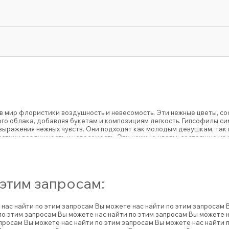
 в мир флористики воздушность и невесомость. Эти нежные цветы, с
о облака, добавляя букетам и композициям легкость. Гипсофилы си
выражения нежных чувств. Они подходят как молодым девушкам, так
истики воздушность и невесомость. Эти нежные цветы, состоящие из
добавляя букетам и композициям легкость. Гипсофилы символизирую
ных чувств. Они подходят как молодым девушкам, так и зрелым жен
 этим запросам:
 нас найти по этим запросам
Вы можете нас найти по этим запросам
по этим запросам
Вы можете нас найти по этим запросам
Вы можете н
апросам
Вы можете нас найти по этим запросам
Вы можете нас найти 