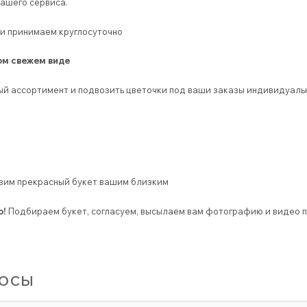
ашего сервиса.
вки принимаем круглосуточно
ом свежем виде
й ассортимент и подвозить цветочки под ваши заказы индивидуаль
авим прекрасный букет вашим близким
о!
Подбираем букет, согласуем, высылаем вам фотографию и видео п
росы