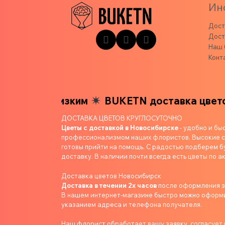
Ин
Дост
Дост
Наш 
Конт
ашим близким
BUKETN доставка цветов в
ДОСТАВКА ЦВЕТОВ КРУГЛОСУТОЧНО
Цветы с доставкой в Новосибирске
- удобно и бы
профессионализмом наших флористов. Высокие ст
готовы прийти на помощь. С радостью подберем б
доставку. В наличии почти всегда есть цветы по ак
Доставка цветов Новосибирск
Доставка в течении 2х часов
после оформления 
В нашем интернет-магазине быстро можно оформит
указанием адреса и телефона получателя.
Наш флорист обработает вашу заявку, согласует в