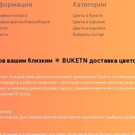
формация
Категории
авка и оплата
Цветы в букете
авка цветов Новосибирск
Цветы в корзине
блог
Цветы в коробке
акты
Выбрать состав
ашим близким
BUKETN доставка цветов ва
стро. Каждый день девушки получают прекрасные букеты и композиц
андарты к работе позволяют обеспечить выполнение заказов на выс
укеты индивидуально под ваш запрос, привезем цветы из Голландии 
ции на 101 розу.
заказа
ь заказ. Для заказа цветов посмотрите наш каталог, выбрать понр
се нюансы и организует доставку. Красивый букет будет радовать в