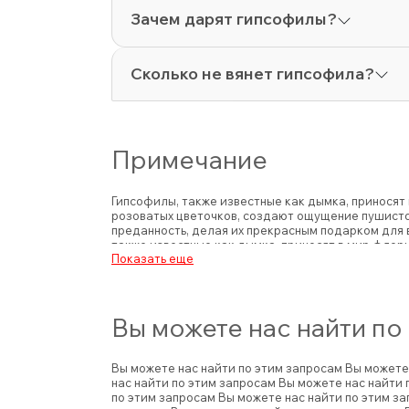
Зачем дарят гипсофилы?
Сколько не вянет гипсофила?
Примечание
Гипсофилы, также известные как дымка, приносят
розоватых цветочков, создают ощущение пушистог
преданность, делая их прекрасным подарком для 
также известные как дымка, приносят в мир флор
Показать еще
цветочков, создают ощущение пушистого облака, 
делая их прекрасным подарком для выражения неж
Вы можете нас найти по
Вы можете нас найти по этим запросам
Вы можете
нас найти по этим запросам
Вы можете нас найти 
по этим запросам
Вы можете нас найти по этим з